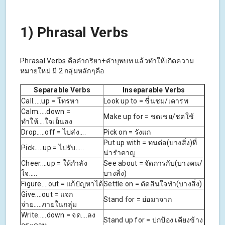
1) Phrasal Verbs
Phrasal Verbs คือคำกริยา+คำบุพบท แล้วทำให้เกิดความ
หมายใหม่ มี 2 กลุ่มหลักๆคือ
Separable Verbs
Inseparable Verbs
Call.....up = โทรหา
Look up to = ชื่นชม/เคารพ
Calm.....down =
Make up for = ชดเชย/ชดใช้
ทำให้....ใจเย็นลง
Drop.....off = ไปส่ง....
Pick on = รังแก
Put up with = ทนต่อ(บางสิ่ง)ที่
Pick.....up = ไปรับ.....
น่ารำคาญ
Cheer....up = ให้กำลัง
See about = จัดการกับ(บางคน/
ใจ.....
บางสิ่ง)
Figure....out = แก้ปัญหาได้
Settle on = ตัดสินใจทำ(บางสิ่ง)
Give....out = แจก
Stand for = ย่อมาจาก
จ่าย.....ภายในกลุ่ม
Write.....down = จด....ลง
Stand up for = ปกป้อง เคียงข้าง