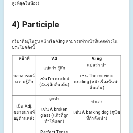
สูงที่สุดในห้อง)
4) Participle
กริยาที่อยู่ในรูป V.3 หรือ V.ing สามารถทำหน้าที่แตกต่างใน
ประโยคดังนี้
หน้าที่
V.3
V.ing
แปลว่า น่า
แปลว่า รู้สึก
บอกอารมณ์
เช่น The movie is
เช่น I'm excited
ความรู้สึก
exciting (หนังเรื่องนั้นน่า
(ฉันรู้สึกตื่นเต้น)
ตื่นเต้น)
ถูกทำ
ทำเอง
เป็น Adj.
เช่น A broken
ขยายนามที่
เช่น A barking dog (สุนัข
glass (แก้วที่ถูก
อยู่ด้านหลัง
ที่กำลังเห่า)
ทำให้แตก)
Perfect Tense