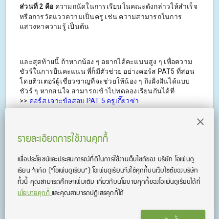
ส่วนที่ 2 คือ
ความถนัดในการเรียนในคณะดังกล่าวให้สำเร็จ
หรือการวัดแววความเป็นครู เช่น ความสามารถในการ
แสวงหาความรู้ เป็นต้น
และสุดท้ายนี้ ถ้าหากน้อง ๆ อยากได้คะแนนสูง ๆ เพื่อความ
ชัวร์ในการยื่นคะแนน พี่ก็มีตัวช่วย อย่างคอร์ส PAT5 ที่สอน
โดยติวเตอร์ผู้เชี่ยวชาญที่จะช่วยให้น้อง ๆ ถึงฝั่งฝันได้แบบ
ชัวร์ ๆ หากสนใจ สามารถเข้าไปทดลองเรียนกันได้ที่
>>
คอร์ส เจาะข้อสอบ PAT 5 ครูเกี๊ยวซ่า
รายละเอียดการใช้งานคุกกี้
และพี่ขอเป็นกำลังใจ ให้ได้เป็นครูตามที่หวัง ที่ตั้งใจกันไว้น้า
าาา
เพื่อประโยชน์และประสบการณ์ที่ดีในการใช้งานเว็บไซต์ของ บริษัท โอเพ่นดู
เรียน จํากัด
(“โอเพ่นดูเรียน”)
โอเพ่นดูเรียนจึงใช้คุกกี้บนเว็บไซต์ของบริษัท
ทั้งนี้ คุณสามารถศึกษาเพิ่มเติม เกี่ยวกับนโยบายคุกกี้ของโอเพ่นดูเรียนได้ที่
นโยบายคุกกี้
และคุณสามารถปฏิเสธคุกกี้ได้
โดย G ! F T