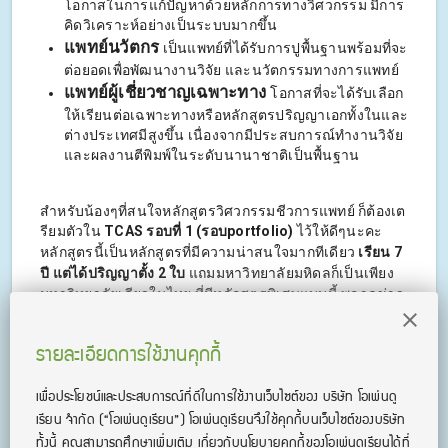
โอกาสในการแก้ปัญหาด้วยหลักการทางวิศวกรรม มีการ
คิดวิเคราะห์อย่างเป็นระบบมากขึ้น
แพทย์นวัตกร
เป็นแพทย์ที่ได้รับการปูพื้นฐานพร้อมที่จะ
ต่อยอดเพื่อพัฒนางานวิจัย และนวัตกรรมทางการแพทย์
แพทย์ผู้เชี่ยวชาญเฉพาะทาง
โอกาสที่จะได้รับเลือก
ให้เรียนต่อเฉพาะทางหรือหลักสูตรปริญญาเอกทั้งในและ
ต่างประเทศมีสูงขึ้น เนื่องจากมีประสบการณ์ทำงานวิจัย
และผลงานตีพิมพ์ในระดับนานาชาติเป็นพื้นฐาน
สำหรับน้องๆที่สนใจหลักสูตรวิศวกรรมชีวการแพทย์ ก็ต้องเต
รียมตัวใน
TCAS รอบที่ 1 (รอบportfolio)
ไว้ให้ดีๆนะคะ
หลักสูตรนี้เป็นหลักสูตรที่มีความน่าสนใจมากทีเดียว
เรียน 7
ปี แต่ได้ปริญญาตั้ง 2 ใบ
แถมมหาวิทยาลัยมหิดลก็เป็นเพียง
มหาวิทยาลัยเดียวในไทย ที่มีหลักสูตรพิเศษแบบนี้ พลาดข่าว
กำหนดการรับสมัครของหลักสูตรนี้กันไม่ได้เชียวนะคะ มีแค่
รอบเดียว ที่เดียวเท่านั้น
รายละเอียดการใช้งานคุกกี้
สำหรับคนที่ต้องการเตรียมตัวเพื่อติดคณะในฝัน พี่แนะนำให้
เพื่อประโยชน์และประสบการณ์ที่ดีในการใช้งานเว็บไซต์ของ บริษัท โอเพ่นดู
ไปลองเรียนฟรี
คอร์สติว TCAS บุฟเฟต์
เก็งข้อสอบแบบถูกจุด
สอนโดยติวเตอร์ผู้เชี่ยวชาญ ยาวไม่อั้น จนถึงสอบ
เรียน จํากัด
(“โอเพ่นดูเรียน”)
โอเพ่นดูเรียนจึงใช้คุกกี้บนเว็บไซต์ของบริษัท
ทั้งนี้ คุณสามารถศึกษาเพิ่มเติม เกี่ยวกับนโยบายคุกกี้ของโอเพ่นดูเรียนได้ที่