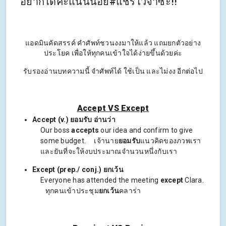
อยากได้คะแนนน้อย#แชร์ไว้จำซะ!!
แอดมินคัดสรรค์ คำศัพท์ชวนงงมาให้แล้ว แถมยกตัวอย่าง
ประโยค เพื่อให้ทุกคนเข้าใจได้ง่ายขึ้นด้วยค่ะ
รับรองอ่านบทความนี้ จำศัพท์ได้ ใช้เป็น และไม่งง อีกต่อไป
Accept VS Except
Accept (v.) ยอมรับ อ่านว่า
Our boss
accepts
our idea and confirm to give
some budget. เจ้านาย
ยอมรับ
แนวคิดของภวพเรา
และยันที่จะให้งบประมาณจำนวนหนึ่งกับเรา
Except (prep./ conj.) ยกเว้น
Everyone has attended the meeting
except
Clara.
ทุกคนเข้าประชุม
ยกเว้น
คลาร่า