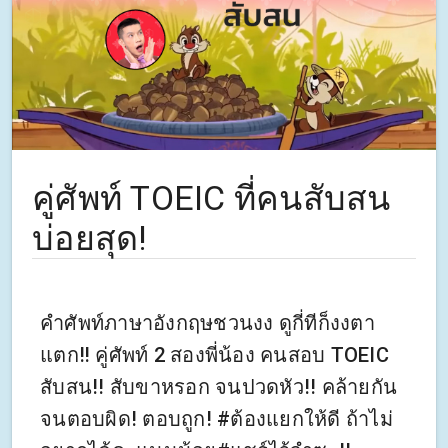
คู่ศัพท์ TOEIC ที่คนสับสน
บ่อยสุด!
คำศัพท์ภาษาอังกฤษชวนงง ดูกี่ทีก็งงตา
แตก‼️ คู่ศัพท์ 2 สองพี่น้อง คนสอบ TOEIC
สับสน!! สับขาหรอก จนปวดหัว!! คล้ายกัน
จนตอบผิด! ตอบถูก! #ต้องแยกให้ดี ถ้าไม่