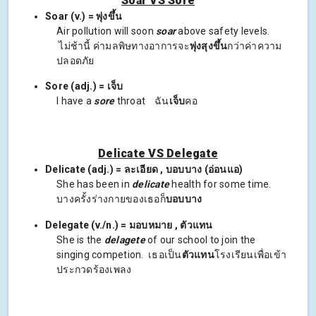
Soar VS Sore
Soar (v.) = พุ่งขึ้น
Air pollution will soon
soar
above safety levels.
ไม่ช้านี้ ค่ามลพิษทางอาการจะ
พุ่งสุงขึ้น
กว่าค่าความ
ปลอดภัย
Sore (adj.) = เจ็บ
I have a
sore
throat ฉัน
เจ็บ
คอ
Delicate VS Delegate
Delicate (adj.) = ละเอียด , บอบบาง (อ่อนแอ)
She has been in
delicate
health for some time.
บางครั้งร่างกายของเธอก็
บอบบาง
Delegate (v./n.) = มอบหมาย , ตัวแทน
She is the
delagete
of our school to join the
singing competion. เธอเป็น
ตัวแทน
โรงเรียนเพื่อเข้า
ประกวดร้องเพลง