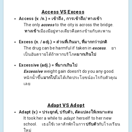
Access VS Excess
Access (v. /n.) = เข้าถึง , การเข้าถึง/ ทางเข้า
The only
access
to the city is across the bridge.
ทางเข้า
เมืองมีอยู่ทางเดียวคือตรงข้ามกับสะพาน
Excess (n. / adj.) = ส่วนที่เกินมา, ที่มากกว่าปกติ
The drug can be harmful if taken in
excess
. ยา
เป็นอันตรายได้ถ้าหากบริโภค
มากเกินไป
Excessive (adj.) = ที่มากเกินไป
Excessive
weight gain doesn't do you any good.
หนักน้ำขึ้น
มากไป
ไม่ได้เกิดประโยขน์อะไรกับตัวคุณ
เลย
Adapt VS Adopt
Adapt (v.) = ประยุกต์, ปรับตัว, ดัดแปลงให้เหมาะสม
It took her a while to
adapt
herself to her new
school. เธอใช้เวลาสักพักในการ
ปรับตัว
กับโรงเรียน
ใหม่