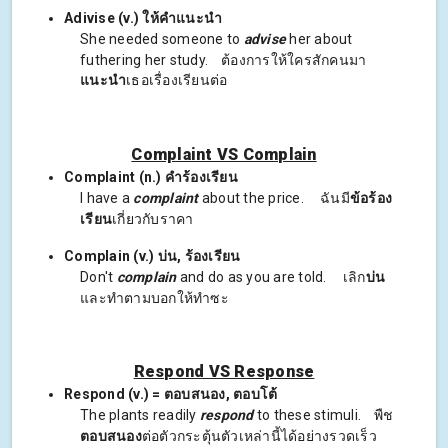
Adivise (v.) ให้คำแนะนำ
She needed someone to
advise
her about
futhering her study. ต้องการให้ใครสักคนมา
แนะนำ
เธอเรื่องเรียนต่อ
Complaint VS Complain
Complaint (n.) คำร้องเรียน
I have a
complaint
about the price. ฉันมี
ข้อร้อง
เรียน
เกี่ยวกับราคา
Complain (v.) บ่น, ร้องเรียน
Don't
complain
and do as you are told. เลิก
บ่น
และทำตามบอกให้ทำซะ
Respond VS Response
Respond (v.) = ตอบสนอง, ตอบโต้
The plants readily
respond
to these stimuli. พืช
ตอบสนอง
ต่อตัวกระตุ้นตัวเหล่านี้ได้อย่างรวดเร็ว