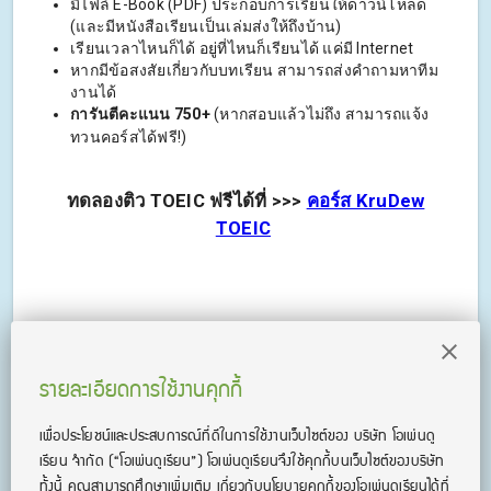
มีไฟล์ E-Book (PDF) ประกอบการเรียนให้ดาวน์โหลด
(และมีหนังสือเรียนเป็นเล่มส่งให้ถึงบ้าน)
เรียนเวลาไหนก็ได้ อยู่ที่ไหนก็เรียนได้ แค่มี Internet
หากมีข้อสงสัยเกี่ยวกับบทเรียน สามารถส่งคำถามหาทีม
งานได้
การันตีคะแนน 750+
(หากสอบแล้วไม่ถึง สามารถแจ้ง
ทวนคอร์สได้ฟรี!)
ทดลองติว TOEIC ฟรีได้ที่ >>>
คอร์ส KruDew
TOEIC
โดย Pai_Bamboo
รายละเอียดการใช้งานคุกกี้
เพื่อประโยชน์และประสบการณ์ที่ดีในการใช้งานเว็บไซต์ของ บริษัท โอเพ่นดู
เรียน จํากัด
(“โอเพ่นดูเรียน”)
โอเพ่นดูเรียนจึงใช้คุกกี้บนเว็บไซต์ของบริษัท
ทั้งนี้ คุณสามารถศึกษาเพิ่มเติม เกี่ยวกับนโยบายคุกกี้ของโอเพ่นดูเรียนได้ที่