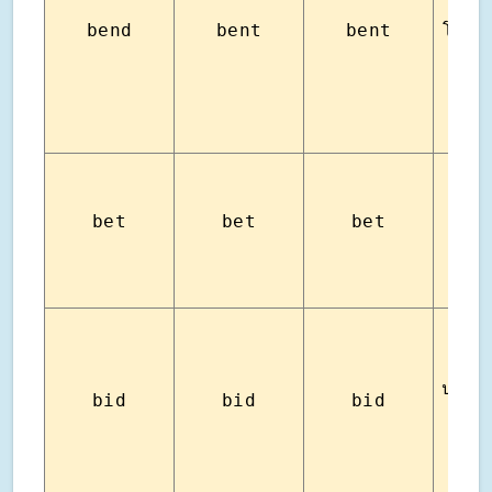
bend
bent
bent
โค้ง ย
พนัน
bet
bet
bet
ว่
ประมู
bid
bid
bid
รา