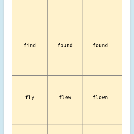
find
found
found
หาจน
fly
flew
flown
บิ