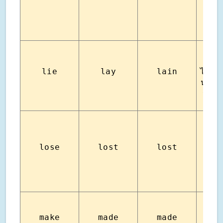
นอน
(นอน
lie
lay
lain
ไม่ต้อ
นอนเฉ
นอนเ
ทำหา
lose
lost
lost
สูญ
make
made
made
ทำ ส