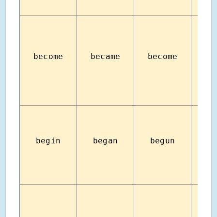
become
became
become
กลาย
begin
began
begun
เริ