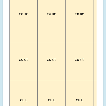
come
came
come
ม
cost
cost
cost
จ่
cut
cut
cut
ตั