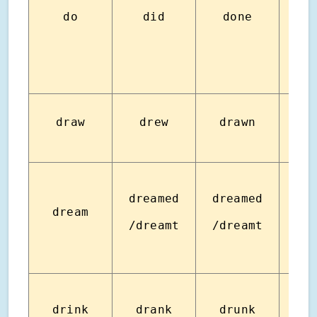
do
did
done
ท
draw
drew
drawn
วา
dreamed
dreamed
dream
ฝั
/dreamt
/dreamt
drink
drank
drunk
ดื่