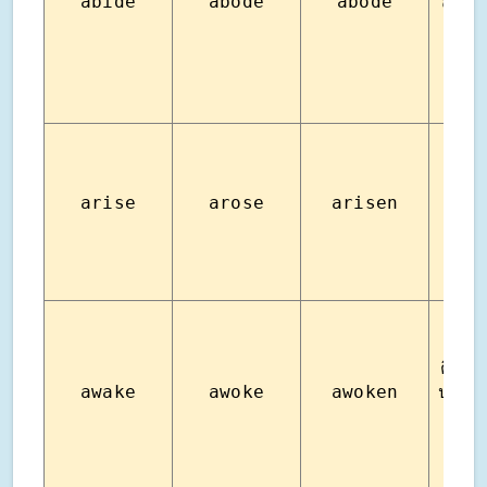
abide
abode
abode
สิ่งที่
ชอบอ
แล้
เกิดขึ
(มักจ
arise
arose
arisen
กับส
กา
เฉพ
ตื่นขึ
awake
awoke
awoken
ปลุกใ
ตื่