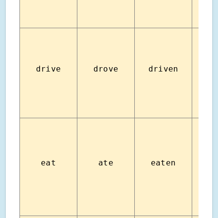
drive
drove
driven
ขั
eat
ate
eaten
ทา