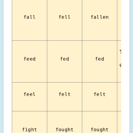
ตก ร่
fall
fell
fallen
ล้
ให้อา
feed
fed
fed
เลี้
ข้าว(ส
feel
felt
felt
รู้ส
fight
fought
fought
ต่อส