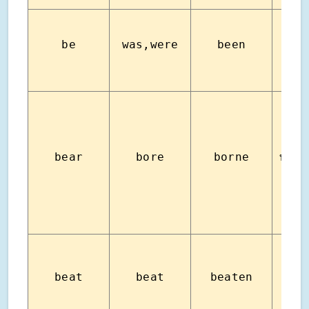
เป็น อ
be
was,were
been
คื
bear
bore
borne
ทน รั
beat
beat
beaten
เอา