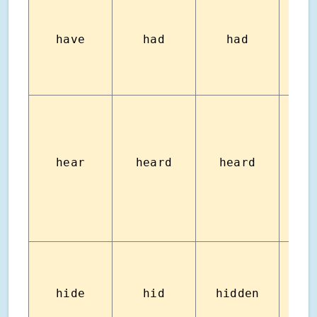
have
had
had
มี
hear
heard
heard
ได้
hide
hid
hidden
ซ่