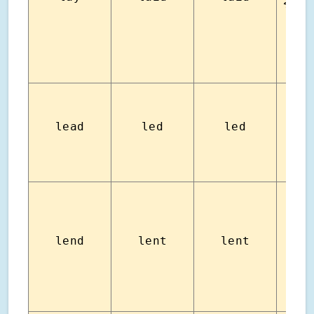
ระมัด
lead
led
led
น
lend
lent
lent
ให้