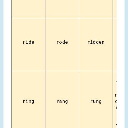
ride
rode
ridden
ขี่
โท
หา(ค
หมาย
ก่อนไป
ring
rang
rung
call)
เสียง
กระดิ
ระฆัง
โทรศั