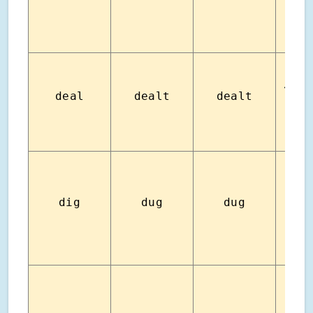
รับมื
deal
dealt
dealt
ข้อต
dig
dug
dug
ขุ