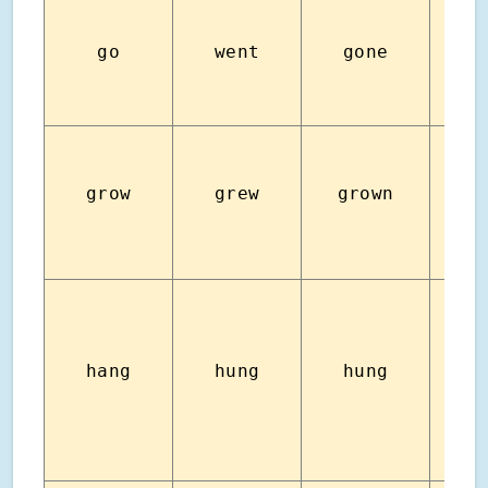
go
went
gone
ไ
ทำใ
grow
grew
grown
เติบโ
ทำให
hang
hung
hung
แข