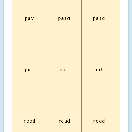
pay
paid
paid
จ่
put
put
put
วา
read
read
read
อ่