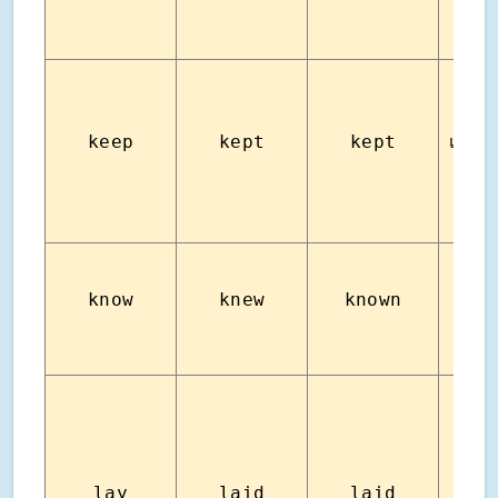
keep
kept
kept
เก็บ 
know
knew
known
รู้
วางอ
lay
laid
laid