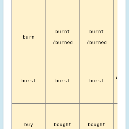
burnt
burnt
burn
เผ
/burned
/burned
แตกโพ
burst
burst
burst
ปะ
buy
bought
bought
ซื้