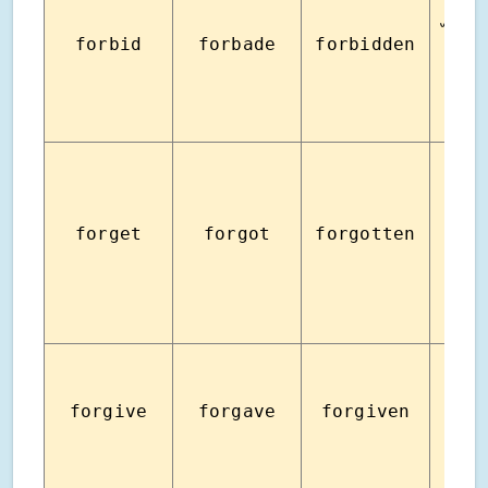
ไม่อน
forbid
forbade
forbidden
ให
forget
forgot
forgotten
ลื
forgive
forgave
forgiven
ให้อ