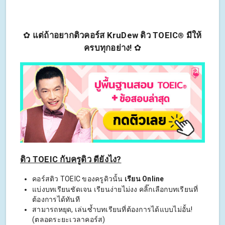
✿
แต่ถ้าอยากติวคอร์ส KruDew ติว TOEIC
มีให้
®
ครบทุกอย่าง!
✿
ติว TOEIC กับครูดิว ดียังไง?
คอร์สติว TOEIC ของครูดิวนั้น
เรียน Online
แบ่งบทเรียนชัดเจน เรียนง่ายไม่งง คลิ๊กเลือกบทเรียนที่
ต้องการได้ทันที
สามารถหยุด, เล่นซ้ำบทเรียนที่ต้องการได้แบบไม่อั้น!
(ตลอดระยะเวลาคอร์ส)