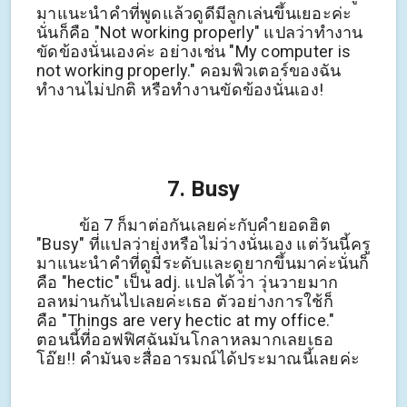
มาแนะนำคำที่พูดแล้วดูดีมีลูกเล่นขึ้นเยอะค่ะ
นั่นก็คือ "Not working properly" แปลว่าทำงาน
ขัดข้องนั่นเองค่ะ อย่างเช่น "My computer is
not working properly." คอมพิวเตอร์ของฉัน
ทำงานไม่ปกติ หรือทำงานขัดข้องนั่นเอง!
7. Busy
ข้อ 7 ก็มาต่อกันเลยค่ะกับคำยอดฮิต
"Busy" ที่แปลว่ายุ่งหรือไม่ว่างนั่นเอง แต่วันนี้ครู
มาแนะนำคำที่ดูมีระดับและดูยากขึ้นมาค่ะนั่นก็
คือ "hectic" เป็น adj. แปลได้ว่า วุ่นวายมาก
อลหม่านกันไปเลยค่ะเธอ ตัวอย่างการใช้ก็
คือ "Things are very hectic at my office."
ตอนนี้ที่ออฟฟิศฉันมันโกลาหลมากเลยเธอ
โอ๊ย!! คำมันจะสื่ออารมณ์ได้ประมาณนี้เลยค่ะ