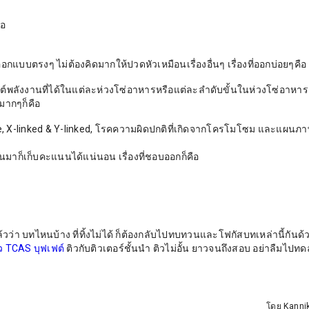
ือ
แบบตรงๆ ไม่ต้องคิดมากให้ปวดหัวเหมือนเรื่องอื่นๆ เรื่องที่ออกบ่อยๆคือ
์พลังงานที่ได้ในแต่ละห่วงโซ่อาหารหรือแต่ละลำดับขั้นในห่วงโซ่อาหาร
ยมากๆก็คือ
e, X-linked & Y-linked, โรคความผิดปกติที่เกิดจากโครโมโซม และแผนภา
่านมาก็เก็บคะแนนได้แน่นอน เรื่องที่ชอบออกก็คือ
ล้วว่า บทไหนบ้าง ที่ทิ้งไม่ได้ ก็ต้องกลับไปทบทวนและโฟกัสบทเหล่านี้กันด
ว TCAS บุฟเฟต์
ติวกับติวเตอร์ชั้นนำ ติวไม่อั้น ยาวจนถึงสอบ อย่าลืมไปท
โดย Kanni