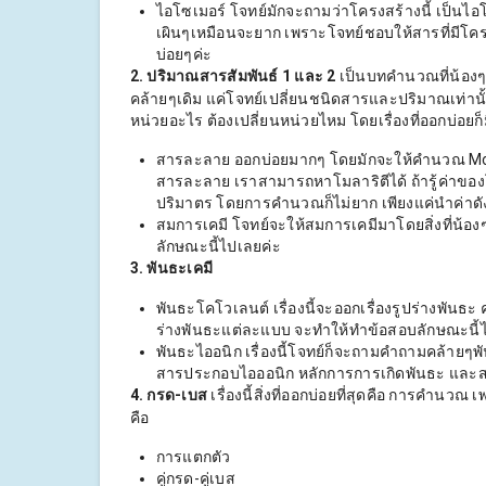
ไอโซเมอร์ โจทย์มักจะถามว่าโครงสร้างนี้ เป็นไอโ
เผินๆเหมือนจะยาก เพราะโจทย์ชอบให้สารที่มีโครงส
บ่อยๆค่ะ
2. ปริมาณสารสัมพันธ์ 1 และ 2
เป็นบทคำนวณที่น้องๆ
คล้ายๆเดิม แค่โจทย์เปลี่ยนชนิดสารและปริมาณเท่านั้
หน่วยอะไร ต้องเปลี่ยนหน่วยไหม โดยเรื่องที่ออกบ่อยก็มี
สารละลาย ออกบ่อยมากๆ โดยมักจะให้คำนวณ Mola
สารละลาย เราสามารถหาโมลาริตีได้ ถ้ารู้ค่าของ
ปริมาตร โดยการคำนวณก็ไม่ยาก เพียงแค่นำค่าดัง
สมการเคมี โจทย์จะให้สมการเคมีมาโดยสิ่งที่น้อ
ลักษณะนี้ไปเลยค่ะ
3. พันธะเคมี
พันธะโคโวเลนต์ เรื่องนี้จะออกเรื่องรูปร่างพัน
ร่างพันธะแต่ละแบบ จะทำให้ทำข้อสอบลักษณะนี้ไ
พันธะไออนิก เรื่องนี้โจทย์ก็จะถามคำถามคล้ายๆ
สารประกอบไอออนิก หลักการการเกิดพันธะ และสม
4. กรด-เบส
เรื่องนี้สิ่งที่ออกบ่อยที่สุดคือ การคำนวณ
คือ
การแตกตัว
คู่กรด-คู่เบส