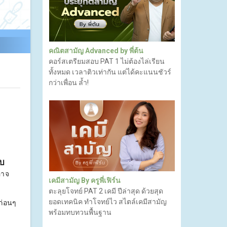
คณิตสามัญ Advanced by พี่ต้น
คอร์สเตรียมสอบ PAT 1 ไม่ต้องไล่เรียน
ทั้งหมด เวลาติวเท่ากัน แต่ได้คะแนนชัวร์
กว่าเพื่อน ล้ำ!
อบ
อาจ
เคมีสามัญ By ครูพี่เฟิร์น
ตะลุยโจทย์ PAT 2 เคมี ปีล่าสุด ด้วยสุด
ยอดเทคนิค ทำโจทย์ไว สไตล์เคมีสามัญ
ก่อนๆ
พร้อมทบทวนพื้นฐาน