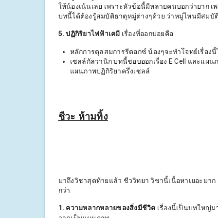
ให้น้องเน้นเลย เพราะหัวข้อนี้มีหลายคนบอกว่ายาก 
บทนี้ได้ต้องรู้สมบัติธาตุหมู่ต่างๆด้วย ว่าหมู่ไหนมีสมบั
5. ปฏิกิริยาไฟฟ้าเคมี
เรื่องที่ออกบ่อยคือ
หลักการดุลสมการรีดอกซ์ น้องๆจะทำโจทย์เรื่องนี้ไ
เซลล์กัลวานิก บทนี้ชอบออกเรื่อง E Cell และแ
แผนภาพปฏิกิริยาครึ่งเซลล์
ชีวะ ห้ามทิ้ง
มาถึงวิชาสุดท้ายแล้ว ชีววิทยา วิชานี้เนื้อหาเยอะมาก ก
กว่า
1. ความหลากหลายของสิ่งมีชีวิต
เรื่องนี้เป็นบทใหญ่ม
วาดเป็นแผนภาพ