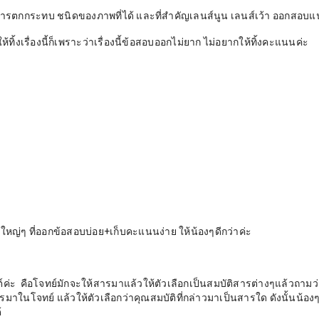
ารตกกระทบ ชนิดของภาพที่ได้ และที่สำคัญเลนส์นูน เลนส์เว้า ออกสอบแ
ไม่ให้ทิ้งเรื่องนี้ก็เพราะว่าเรื่องนี้ข้อสอบออกไม่ยาก ไม่อยากให้ทิ้งคะแนนค่ะ
หญ่ๆ ที่ออกข้อสอบบ่อย+เก็บคะแนนง่าย ให้น้องๆดีกว่าค่ะ
่ะ คือโจทย์มักจะให้สารมาแล้วให้ตัวเลือกเป็นสมบัติสารต่างๆแล้วถามว่
รมาในโจทย์ แล้วให้ตัวเลือกว่าคุณสมบัติที่กล่าวมาเป็นสารใด ดังนั้นน้อง
้