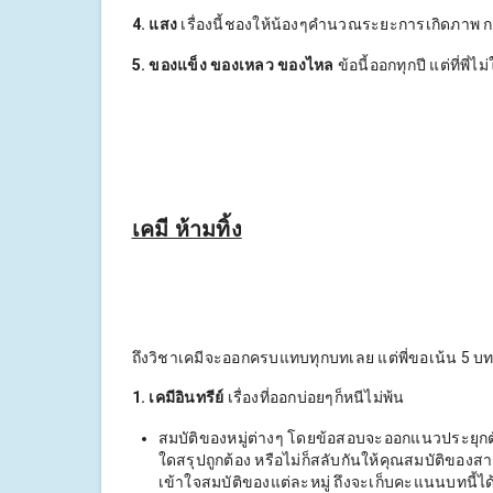
4. แสง
เรื่องนี้ชองให้น้องๆคำนวณระยะการเกิดภาพ ก
5. ของแข็ง ของเหลว ของไหล
ข้อนี้ออกทุกปี แต่ที่พี่
เคมี ห้ามทิ้ง
ถึงวิชาเคมีจะออกครบแทบทุกบทเลย แต่พี่ขอเน้น 5 บทใ
1.
เคมีอินทรีย์
เรื่องที่ออกบ่อยๆก็หนีไม่พ้น
สมบัติของหมู่ต่างๆ โดยข้อสอบจะออกแนวประยุกต์ค
ใดสรุปถูกต้อง หรือไม่ก็สลับกันให้คุณสมบัติของสา
เข้าใจสมบัติของแต่ละหมู่ ถึงจะเก็บคะแนนบทนี้ได