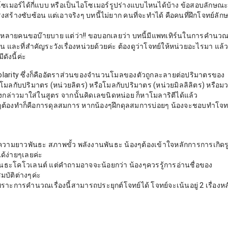
ซเมอร์ได้กี่แบบ หรือเป็นไอโซเมอร์รูปร่างแบบไหนได้บ้าง ข้อสอบลักษณะนี
ร้างซับซ้อน แต่เอาจริงๆ บทนี้ไม่ยาก คนที่จะทำได้ คือคนที่ฝึกโจทย์ลักษ
หลายคนขอบ๊ายบาย แต่ว่า!! ขอบอกเลยว่า บทนี้มีแพทเทิร์นในการคำนว
น และที่สำคัญระวังเรื่องหน่วยด้วยค่ะ ต้องดูว่าโจทย์ให้หน่วยอะไรมา แล้
ดังนี้ค่ะ
rity ซึ่งก็คืออัตราส่วนของจำนวนโมลของตัวถูกละลายต่อปริมาตรของ
โมลกับปริมาตร (หน่วยลิตร) หรือโมลกับปริมาตร (หน่วยมิลลิลิตร) หรือม
กล่าวมาใส่ในสูตร จากนั้นคิดเลขนิดหน่อย ก็หาโมลาริตีได้แล้ว
งๆต้องทำก็คือการดุลสมการ หากน้องๆฝึกดุลสมการบ่อยๆ น้องจะชอบทำโจท
ธะ ความยาวพันธะ สภาพขั้ว พลังงานพันธะ น้องๆต้องเข้าใจหลักการการเกิดร
ด้ง่ายๆเลยค่ะ
พันธะโคโวเลนต์ แต่คำถามอาจจะน้อยกว่า น้องๆควรรู้การอ่านชื่อของ
บัติต่างๆค่ะ
 เพราะการคำนวณเรื่องนี้สามารถประยุกต์โจทย์ได้ โจทย์จะเน้นอยู่ 2 เรื่องห