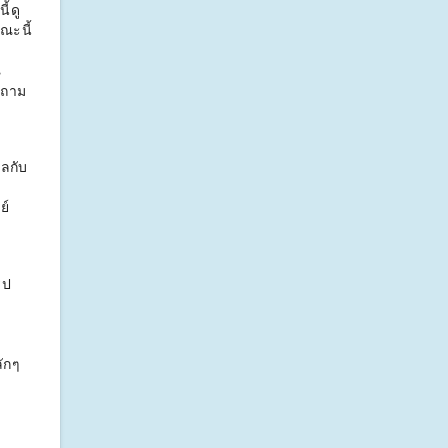
้ดู
ณะนี้
ณ
วถาม
วลกับ
ย์
ูป
ลักๆ