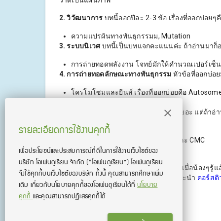
2. วิวัฒนาการ
บทนี้ออกปีละ 2-3 ข้อ เรื่องที่ออกบ่อยๆค
ความแปรผันทางพันธุกรรมม, Mutation
3. ระบบนิเวศ
บทนี้เป็นบทแจกคะแนนค่ะ ถ้าอ่านมาก็ออก
การถ่ายทอดพลังงาน โจทย์มักให้คำนวณเปอร์เซ็นต
4. การถ่ายทอดลักษณะทางพันธุกรรม
หัวข้อที่ออกบ่อ
โครโมโซมและยีนส์ เรื่องที่ออกบ่อยคือ Autosom
Pedigree
5.การสังเคราะห์แสง
เป็นอีกบทที่เนื้อหาเยอะ แต่ถ้าอ
รายละเอียดการใช้งานคุกกี้
วัฏจักร Calvin
การเปรียบเทียบระหว่างพืช C3,C4 และ CMC
เพื่อประโยชน์และประสบการณ์ที่ดีในการใช้งานเว็บไซต์ของ
บริษัท โอเพ่นดูเรียน จํากัด
(“โอเพ่นดูเรียน”)
โอเพ่นดูเรียน
เป็นอย่างไรบ้างคะ การผ่าข้อสอบ PAT 2 เมื่อน้องๆรู้แ
จึงใช้คุกกี้บนเว็บไซต์ของบริษัท ทั้งนี้ คุณสามารถศึกษาเพิ่ม
คะ แต่ถ้าใครกลัวเตรียมตัวไม่ทัน พี่ขอแนะนำ
คอร์สติ
เติม เกี่ยวกับนโยบายคุกกี้ของโอเพ่นดูเรียนได้ที่
นโยบาย
ใช้ฟรีกันนะคะ
คุกกี้
และคุณสามารถปฏิเสธคุกกี้ได้