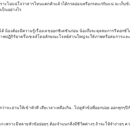
เพราะไม่แน่ใจว่าสารไหนแตกตัวแล้วได้กรดอ่อนหรือกรดแก่กันแน่ จะเก็บข
ติเป็นอย่างไร
ด้ น้องต้องมีความรู้เรื่องเลขออกซิเดชันก่อน น้องถึงจะดุลสมการรีดอกซ์ไ
ผนภาพปฏิกิริยาครึ่งเซลล์โดยลักษณะโจทย์ส่วนใหญ่จะให้ภาพหรือสมการแล
ว่าจะอ่านให้เข้าหัวที เสียเวลาเหลือเกิน...ไปดูหัวข้อที่ออกบ่อย ออกทุกๆปีก
าก เพราะมีหลายหัวข้อย่อยๆ ต้องจำแนกสิ่งมีชีวิตต่างๆ ถ้าจะให้จำง่ายๆ ค