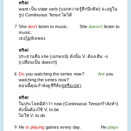
ทริค!
want เป็น state verb (บอกความรู้สึกนึกคิด) จะอยู่ใน
รูป Continuous Tense ไม่ได้
She
don’t
listen to music.
She
doesn't
listen to
music.
เธอ
ไม่
ฟังเพลง
ทริค!
ประธานคือ she (เอกพจน์) ดังนั้น V. ต้องเติม -s
(เปลี่ยนเป็น doesn’t)
Do
you watching the series now?
Are
you
watching the series now?
ตอนนี้คุณกำลังดูซีรีส์อยู่
หรือเปล่า
ทริค!
ในประโยคมีคำว่า now (Continuous Tense/กำลังทำ)
ดังนั้นต้องใช้ V. to be
ไม่ใช่ V. to do
He
is playing
games every day.
He
plays