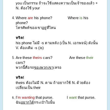
you เป็นกรรม ถ้าจะใช้แสดงความเป็นเจ้าของแล้ว +
N. ต้องใช้ your
Where
are
his phone?
Where
is
his
phone?
โทรศัพท์ของเขา
อยู่
ที่ไหน
ทริค!
his phone ไม่มี -s ตามหลัง (เป็น N. เอกพจน์) ดังนั้น
V. ต้องเติม -s (is)
Are these
theirs
cars?
Are these
their
cars?
พวกนี้คือรถ
ของพวกเขา
เหรอ
ทริค!
theirs ต้องไม่มี N. ตาม ถ้าอยากใช้ N. ด้วยต้อง
เปลี่ยนเป็น their
I
’m wanting
that purse.
I
want
that purse.
ฉัน
อยากได้
กระเป๋าใบนั้น