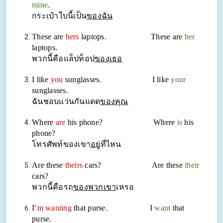
mine
.
กระเป๋าใบนี้เป็น
ของฉัน
These are
hers
laptops. These are
her
laptops.
พวกนี้คือแล็ปท็อป
ของเธอ
I like
you
sunglasses. I like
your
sunglasses.
ฉันชอบแว่นกันแดด
ของคุณ
Where
are
his phone? Where
is
his
phone?
โทรศัพท์ของเขา
อยู่
ที่ไหน
Are these
theirs
cars? Are these
their
cars?
พวกนี้คือรถ
ของพวกเขา
เหรอ
I
’m wanting
that purse. I
want
that
purse.