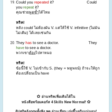
Could you
repeated
it?
Could
you
repeat
it?
คุณช่วย
พูดซ้ำ
ได้ไหม
ทริค!
หลัง could ไม่ต้องผัน V. แต่ให้ใช้ V. infinitive (ไม่ผัน
ไม่เติม) ได้เลยเช่นกัน
They
has
to see a doctor.
They
have
to see a doctor.
พวกเขา
ต้อง
ไปหาหมอ
ทริค!
ข้อนี้ใช้ V. ไม่เข้ากับ S. (they = พหูพจน์) ถ้าจะให้ถูก
ต้องเปลี่ยนเป็น have
✿
อ่านทริคเพิ่มเติมได้ใน
✿
หนังสือพร้อมคอร์ส 4 Skills New Normal!
อัปสกิลอังกฤษทั้งฟัง พูด อ่านเขียน เก่งขึ้นจริงแน่นอน!