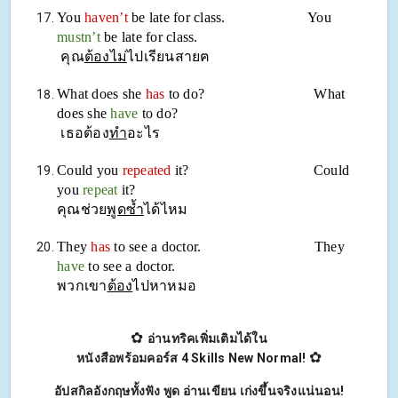
You
haven’t
be late for class. You
mustn’t
be late for class.
คุณ
ต้องไม่
ไปเรียนสายฅ
What does she
has
to do? What
does she
have
to do?
เธอต้อง
ทำ
อะไร
Could you
repeated
it? Could
you
repeat
it?
คุณช่วย
พูดซ้ำ
ได้ไหม
They
has
to see a doctor. They
have
to see a doctor.
พวกเขา
ต้อง
ไปหาหมอ
✿
อ่านทริคเพิ่มเติมได้ใน
✿
หนังสือพร้อมคอร์ส 4 Skills New Normal!
อัปสกิลอังกฤษทั้งฟัง พูด อ่านเขียน เก่งขึ้นจริงแน่นอน!