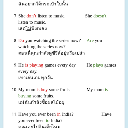
ฉัน
อยากได้
กระเป๋าใบนั้น
She
don’t
listen to music. She
doesn't
listen to music.
เธอ
ไม่
ฟังเพลง
Do
you watching the series now?
Are
you
watching the series now?
ตอนนี้คุณกำลังดูซีรีส์อยู่
หรือเปล่า
He
is playing
games every day. He
plays
games
every day.
เขาเล่นเกมทุกวัน
My mom
is buy
some fruits. My mom
is
buying
some fruits.
แม่ฉัน
กำลังซื้อ
ผลไม้อยู่
Have you ever been
in
India? Have
you ever been
to
India?
คุณเคยไปอินเดียไหม