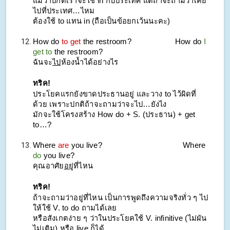
แม้ว่าปกติเราจะใช้ in กับประเทศ แต่ถ้าจะถามว่าเคย
ไปที่ประเทศ…ไหม
ต้องใช้ to แทน in (ถือเป็นข้อยกเว้นนะคะ)
How do
to get
the restroom?
How do
I
get to
the restroom?
ฉันจะ
ไป
ห้องน้ำได้อย่างไร
ทริค!
ประโยคแรกยังขาดประธานอยู่ และวาง to ไว้ผิดที่
ด้วย เพราะปกติถ้าจะถามว่าจะไป…ยังไง
มักจะใช้โครงสร้าง How do + S. (ประธาน) + get
to…?
Where
are
you live?
Where
do
you live?
คุณอาศัย
อยู่
ที่ไหน
ทริค!
ถ้าจะถามว่าอยู่ที่ไหน เป็นการพูดถึงความจริงทั่ว ๆ ไป
ให้ใช้ V. to do ถามได้เลย
หรือสังเกตง่าย ๆ ว่าในประโยคใช้ V. infinitive (ไม่ผัน
ไม่เติม) หรือ live ก็ได้