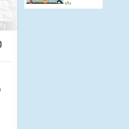
จริง
ัว
0
ง