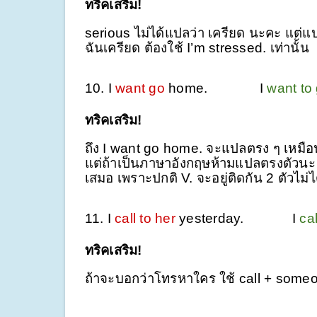
ทริคเสริม!
serious ไม่ได้แปลว่า เครียด นะคะ แต่แปล
ฉันเครียด ต้องใช้ I’m stressed. เท่านั้น
10. I
want go
home.
I
want to
ทริคเสริม!
ถึง I want go home. จะแปลตรง ๆ เหม
แต่ถ้าเป็นภาษาอังกฤษห้ามแปลตรงตัวนะ ต
เสมอ เพราะปกติ V. จะอยู่ติดกัน 2 ตัวไม่ได
11. I
call to her
yesterday. I
ca
ทริคเสริม!
ถ้าจะบอกว่าโทรหาใคร ใช้ call + someon