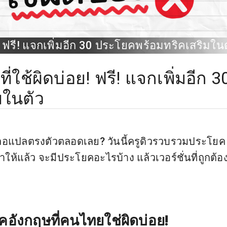
 ฟรี! แจกเพิ่มอีก 30 ประโยคพร้อมทริคเสริมในต
ใช้ผิดบ่อย! ฟรี! แจกเพิ่มอีก 3
มในตัว
ลอแปลตรงตัวตลอดเลย? วันนี้ครูดิวรวบรวมประโยค
้แล้ว จะมีประโยคอะไรบ้าง แล้วเวอร์ชั่นที่ถูกต้อ
อังกฤษที่คนไทยใช่ผิดบ่อย!