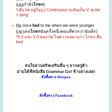
(
เธอ
กำลัง
โกหก
)
*เมื่อ lie อยู่ในรูป Continuous จะผันเป็น V. to be
+ lying
He
once
lied
to me when we were younger.
(
เขา
เคย
โกหก
ฉันครั้งหนึ่งตอนที่พวกเรายังเด็ก)
*V.2 และ V.3 ของ lie ในความหมายว่า โกหก คือ
lied
สนใจอ่านทริคเสริมอื่น ๆ จากครูดิว
อ่านได้ที่หนังสือ Grammar Go! ข้างล่างเลย!
สั่งซื้อทาง Shopee
สั่งซื้อทาง Facebook