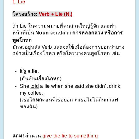
1. Lie
โครงสร้าง:
Verb + Lie (N.)
ถ้า Lie ในความหมายที่คนส่วนใหญ่รู้จัก และทำ
หน้าที่เป็น
Noun
จะแปลว่า
การหลอกลวง หรือการ
พูดโกหก
มักจะอยู่หลัง Verb และจะใช้เมื่อต้องการบอกว่าบาง
อย่างเป็นเรื่องโกหก หรือใครบางคนพูดโกหก เช่น
It’
s
a
lie
.
(มัน
เป็น
เรื่องโกหก
)
She
told
a
lie
when she said she didn’t drink
my coffee.
(เธอ
โกหก
ตอนที่เธอบอกว่าเธอไม่ได้กินกาแฟ
ของฉัน)
แถม!
สำนวน
give the lie to something