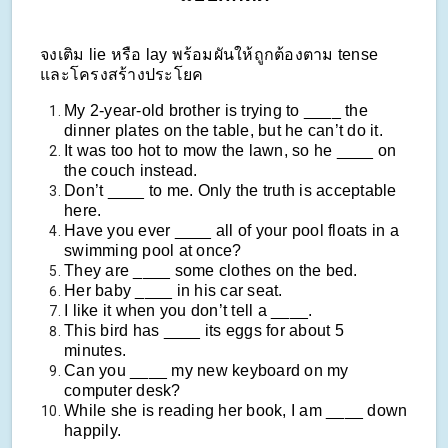
จงเติม lie หรือ lay พร้อมผันให้ถูกต้องตาม tense
และโครงสร้างประโยค
My 2-year-old brother is trying to ____ the
dinner plates on the table, but he can’t do it.
It was too hot to mow the lawn, so he ____ on
the couch instead.
Don’t ____ to me. Only the truth is acceptable
here.
Have you ever ____ all of your pool floats in a
swimming pool at once?
They are ____ some clothes on the bed.
Her baby ____ in his car seat.
I like it when you don’t tell a ____.
This bird has ____ its eggs for about 5
minutes.
Can you ____ my new keyboard on my
computer desk?
While she is reading her book, I am ____ down
happily.