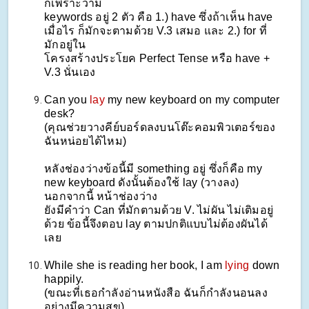
ก็เพราะว่ามี
keywords อยู่ 2 ตัว คือ 1.) have ซึ่งถ้าเห็น have
เมื่อไร ก็มักจะตามด้วย V.3 เสมอ และ 2.) for ที่
มักอยู่ใน
โครงสร้างประโยค Perfect Tense หรือ have +
V.3 นั่นเอง
Can you
lay
my new keyboard on my computer
desk?
(คุณช่วยวางคีย์บอร์ดลงบนโต๊ะคอมพิวเตอร์ของ
ฉันหน่อยได้ไหม)
หลังช่องว่างข้อนี้มี something อยู่ ซึ่งก็คือ my
new keyboard ดังนั้นต้องใช้ lay (วางลง)
นอกจากนี้ หน้าช่องว่าง
ยังมีคำว่า Can ที่มักตามด้วย V. ไม่ผัน ไม่เติมอยู่
ด้วย ข้อนี้จึงตอบ lay ตามปกติแบบไม่ต้องผันได้
เลย
While she is reading her book, I am
lying
down
happily.
(ขณะที่เธอกำลังอ่านหนังสือ ฉันก็กำลังนอนลง
อย่างมีความสุข)