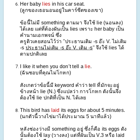
Her baby
lies
in his car seat.
(ลูกของเธอนอนอยู่ในคาร์ซีตของเขา)
ข้อนี้ไม่มี something ตามมา จึงใช้ lie (นอนลง)
ได้เลย แต่ที่ต้องผันเป็น lies เพราะ her baby เป็น
คำนามเอกพจน์ ซึ่ง
ครูดิวเคยสอนไว้ว่า "ประธานเติม -s อ๊ะ V. ไม่เติม
-s
ประธานไม่เติม -s อ๊ะ V. เติม -s
" จึงใช้ lies ได้
ตามปกติเลย
I like it when you don’t tell a
lie
.
(ฉันชอบที่คุณไม่โกหก)
สังเกตว่าข้อนี้มี keyword คำว่า tell ที่มักจะอยู่
ข้างหน้า lie (N.) ซึ่งแปลว่า การโกหก ดังนั้นจึง
ต้องใช้ lie ปกติที่เป็น N. ได้เลย
This bird has
laid
its eggs for about 5 minutes.
(นกตัวนี้วางไข่มาได้ประมาณ 5 นาทีแล้ว)
หลังช่องว่างมี something อยู่ ซึ่งก็คือ its eggs ดัง
นั้นต้องใช้ lay (วางลง) แต่ที่ผันเป็น V.3 หรือ laid