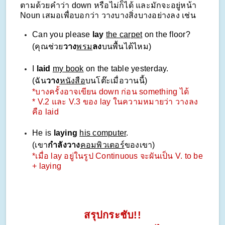
ตามด้วยคำว่า down หรือไม่ก็ได้ และมักจะอยู่หน้า
Noun เสมอเพื่อบอกว่า วางบางสิ่งบางอย่างลง เช่น
Can you please
lay
the carpet
on the floor?
(คุณช่วย
วาง
พรม
ลง
บนพื้นได้ไหม)
I
laid
my book
on the table yesterday.
(ฉัน
วาง
หนังสือ
บนโต๊ะเมื่อวานนี้)
*บางครั้งอาจเขียน down ก่อน something ได้
*
V.2 และ V.3 ของ lay ในความหมายว่า วางลง
คือ laid
He is
laying
his computer
.
(เขา
กำลังวาง
คอมพิวเตอร์
ของเขา)
*เมื่อ lay อยู่ในรูป Continuous จะผันเป็น V. to be
+ laying
สรุปกระชับ!!