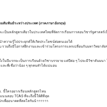
สัมพันธ์ระหว่างประเทศ (ภาคภาษาอังกฤษ)
ละเป็นหลักสูตรเดียวในประเทศไทยที่จัดการเรียนการสอนวิชารัฐศาสตร์เ
ละนำความรู้ไปประยุกต์ให้เกิดประโยชน์ต่อตนเองได้
บ รวมถึงมีโอกาสฝึกงานและเข้าร่วมโครงการแลกเปลี่ยนกับมหาวิทยาลัยช
ึ่งในปีแรกจะเป็นการเรียนด้วยวิชาบรรยาย แต่ปีต่อ ๆ ไปจะมีวิชาสัมมนา
และพี่เชื่อว่าน้อง ๆ ทุกคนทำได้แน่นอน
ย.. นี้ใครอยากเรียนหลักสูตรไหน
นนสอบ TCAS ที่จะถึงนี้ให้ดีที่สุด
นักเพื่ออนาคตที่สดใสกันน้าาาาาา