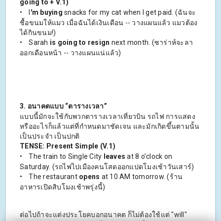
going to + V.1)
• I
'm buying
snacks for my cat when I get paid. (ฉันจะ
ชื้อขนมให้แมว เมื่อฉันได้เงินเดือน -- วางแผนแล้ว แมวต้อง
ได้กินขนม!)
• Sarah
is going to resign
next month. (ซาร่าห์จะลา
ออกเดือนหน้า -- วางแผนแน่แล้ว)
3. อนาคตแบบ “ตารางเวลา”
แบบนี้มักจะใช้กับพวกตารางเวลาเที่ยวบิน รถไฟ การแสดง
หรืออะไรก็แล้วแต่ที่กำหนดมาชัดเจน และมักเกิดขึ้นตามนั้น
เป็นประจำ เป็นปกติ
TENSE: Present Simple (V.1)
• The train to Single City
leaves
at 8 o’clock on
Saturday. (รถไฟไปเมืองคนโสดออกแปดโมงเช้าวันเสาร์)
• The restaurant
opens
at 10 AM tomorrow. (ร้าน
อาหารเปิดสิบโมงเช้าพรุ่งนี้)
ต่อไปถ้าจะแต่งประโยคบอกอนาคต ก็ไม่ต้องใช้แต่ "will"