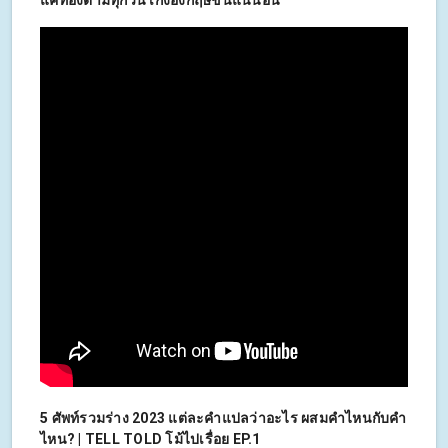
แค่ท่องตามทุกวัน เก่งอังกฤษขึ้นแน่นอน
5 ศัพท์รวมร่าง 2023 แต่ละคำแปลว่าอะไร ผสมคำไหนกับคำ
ไหน? | TELL TOLD โม้ไปเรื่อย EP.1