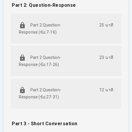
Part 2: Question-Response
– พาร์ทโหด! ฟังอย่างเดียว โนสคริปต์ ครูดิ
วจะสอนวิธีตัดช้อยส์เอง!
Part 2 Question-
25 นาที
ลุยข้อสอบ
TOEIC พาร์ท 3: Short
Response (ข้อ 7-16)
Conversations
– คนพูด 2 คน หรือ 3 คน ก็ไม่สับสน ครูดิวมี
ทริคเด็ดให้ตอบถูก!
Part 2 Question-
23 นาที
ลุยข้อสอบ
TOEIC พาร์ท 4: Short Talks
Response (ข้อ 17-26)
– ฟังยังไงให้ทัน จับคำตอบได้เร็ว ต้องได้คาถา
จากครูดิว!
Part 2 Question-
12 นาที
ลุยข้อสอบ
TOEIC พาร์ท 5: Incomplete
Response (ข้อ 27-31)
Sentences
– เน้นวัดแกรมมา
ร์
กับคำศัพท์ ในนี้เฉลย
ละเอียดสุด เป็นพาร์ทกวาดคะแนน!
Part 3 - Short Conversation