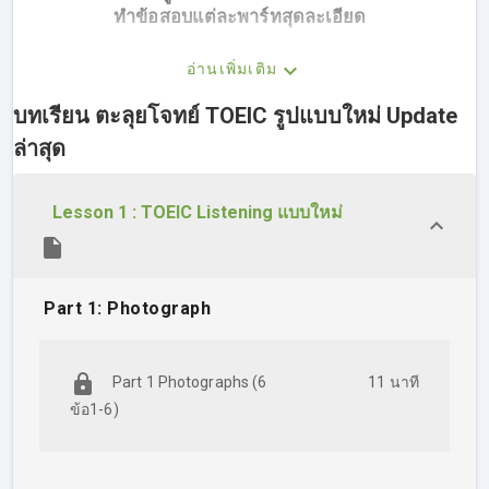
ทำข้อสอบแต่ละพาร์ทสุดละเอียด
ตะลุยโจทย์กับคอร์สนี้แล้วไม่ต้องกลัว หรือกังวลเวลา
อ่านเพิ่มเติม
เจอข้อสอบจริง เปิดข้อสอบแล้วต้องร้อง อ๋อออออ!
บทเรียน ตะลุยโจทย์ TOEIC รูปแบบใหม่ Update
ล่าสุด
ความสนุก ความแซ่บ และเทคนิคทำ
⭐
ข้อสอบ ในคอร์สนี้ มีอะไรกันบ้าง?
⭐
Lesson 1 : TOEIC Listening แบบใหม่
ตะลุยโจทย์เหมือนข้อสอบ TOEIC จริง
Update รูปแบบใหม่
ครบ
7 พาร์ท
Part 1: Photograph
ลุยข้อสอบ
TOEIC พาร์ท 1: Photographs
– เทคนิคดูรูปและเลือกคำตอบยังไงไม่ให้
Part 1 Photographs (6
11 นาที
สับสน!
ข้อ1-6)
ลุยข้อสอบ
TOEIC พาร์ท 2: Question-
Response