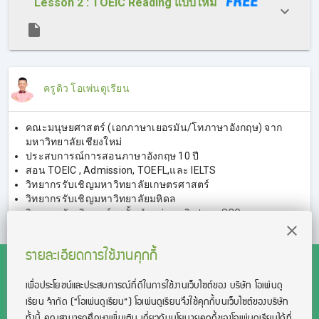
Lesson 2 : TOEIC Reading แบบใหม่
ครูดิว โอเพ่นดูเรียน
คณะมนุษยศาสตร์ (เอกภาษาเยอรมัน/โทภาษาอังกฤษ) จาก
มหาวิทยาลัยเชียงใหม่
ประสบการณ์การสอนภาษาอังกฤษ 10 ปี
สอน TOEIC , Admission, TOEFL,และ IELTS
วิทยากรรับเชิญมหาวิทยาลัยเกษตรศาสตร์
วิทยากรรับเชิญมหาวิทยาลัยมหิดล
วิทยากรรับเชิญองค์กรชั้นนำ เช่น เมจิ, ปตท., SCG,
ตลาดหลักทรัพย์แห่งประเทศไทย
รายละเอียดการใช้งานคุกกี้
เพื่อประโยชน์และประสบการณ์ที่ดีในการใช้งานเว็บไซต์ของ บริษัท โอเพ่นดู
เรียน จํากัด
(“โอเพ่นดูเรียน”)
โอเพ่นดูเรียนจึงใช้คุกกี้บนเว็บไซต์ของบริษัท
สงวนลิขสิทธิ์โดย บริษัท โอเพ่นดูเรียน จำกัด 2021 ©︎ OpenDurian
ทั้งนี้ คุณสามารถศึกษาเพิ่มเติม เกี่ยวกับนโยบายคุกกี้ของโอเพ่นดูเรียนได้ที่