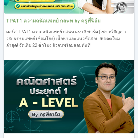
TPAT1 ความถนัดแพทย์ กสพท by ครูพี่ฟิล์ม
คอร์ส TPAT1 ความถนัดแพทย์ กสพท ครบ 3 พาร์ต (เชาวน์ปัญญา
จริยธรรมแพทย์ เชื่อมโยง) เนื้อหาและแนวข้อสอบ อัปเดตใหม่
ล่าสุด! จัดเต็ม 22 ชั่วโมง ติวจบพร้อมสอบทันที!