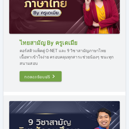
ไทยสามัญ By ครูเดเมีย
คอร์สติวแพ็คคู่ O-NET และ 9 วิชาสามัญภาษาไทย
เนื้อหาเข้าใจง่าย ครอบคลุมทุกสาระช่วยน้องๆ ชนะทุก
สนามสอบ
ทดลองเรียนฟรี