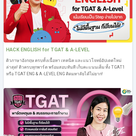
HACK ENGLISH for TGAT & A-LEVEL
ติวภาษาอังกฤษ ครบทั้งเนื้อหา เทคนิค และแนวโจทย์อัปเดตใหม่
ล่าสุด! ติวครบทุกพาร์ต พร้อมสอบทันที เก็บคะแนนเต็ม ทั้ง TGAT1
หรือ TGAT ENG & A-LEVEL ENG ติดมหาลัยได้ไม่ยาก!