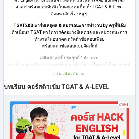
ติว English ครบทั้งเนื้อหา เทคนิค และแนวโจทย์ อัปเดตใหม่
ล่าสุด! พร้อมสอบทันที เก็บคะแนนเต็ม ทั้ง TGAT & A-Level
ติดมหาลัยเรื่องหมู ๆ!
TGAT2&3 พาร์ทเหตุผล & สมรรถนะการทำงาน by ครูพี่ฟิล์ม
ติวเนื้อหา TGAT พาร์ทการคิดอย่างมีเหตุผล และสมรรถนะการ
ทำงานในอนาคต ทริคทำข้อสอบเพียบ
พร้อมแนวข้อสอบแบบจัดเต็ม!
คณิตศาสตร์ ประยุกต์ 1 A-Level
ติวเนื้อหาแน่น! ครอบคลุม พร้อมพาทำข้อสอบใหม่ เข้าใจง่าย เซฟ
เวลาติวสอบ เทคนิคลัดเพียบ!
อ่านเพิ่มเติม
ชีวะสามัญ By Kru P’Noom
บทเรียน คอร์สติวเข้ม TGAT & A-LEVEL
คอร์สนี้จะสรุปเนื้อหาชีวะทั้งหมดแบบเข้มข้น Biology Lab ที่
เกี่ยวข้องกับเนื้อหาต่าง ๆ
เช่น การใช้เครื่องมือผ่าตัด, กายวิภาคกบ, การผ่าหัวใจ เป็นต้น
เตรียมพร้อมรับมือข้อสอบสำหรับว่าที่นักศึกษาแพทย์ และสาขา
วิทยาศาสตร์อื่น ๆ
ฟิสิกส์สามัญ By ครูกอล์ฟ
ครบทุกเรื่องที่ ฟิสิกส์ออกสอบ ตะลุยโจทย์กว่า 500 ข้อ สอนเทคนิค