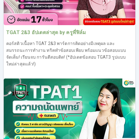
TGAT 2&3 อัปเดตล่าสุด by ครูพี่ฟิล์ม
คอร์สติวเนื้อหา TGAT 2&3 พาร์ตการคิดอย่างมีเหตุผล และ
สมรรถนะการทำงาน ทริคทำข้อสอบเพียบ พร้อมแนวข้อสอบแบบ
จัดเต็ม! เรียนจบ การันตีสอบติด! (*อัปเดตข้อสอบ TGAT3 รูปแบบ
ใหม่ล่าสุดแล้ว!)