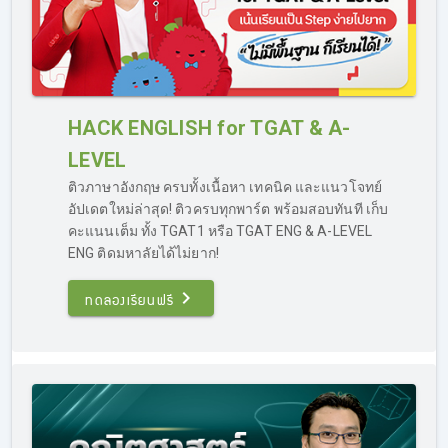
การวิเคราะห์โจทย์ แก้สมการ และการตัดคำตอบ
พร้อมทั้งแบบทดสอบหลังเรียน
ตะลุยโจทย์เคมีสามัญ By ครูพี่เฟิร์น
ตะลุยโจทย์เคมี ด้วยสุดยอดเทคนิค ทำโจทย์ไว สไตล์เคมีสามัญ
พร้อมทบทวนพื้นฐาน
HACK ENGLISH for TGAT & A-
LEVEL
ไทยสามัญ By ครูเดเมีย
รวมเนื้อหาที่ออกสอบ ครบจบทั้ง 4 กลุ่มสาระสำคัญ ของการติว
ติวภาษาอังกฤษ ครบทั้งเนื้อหา เทคนิค และแนวโจทย์
สอบภาษาไทย
อัปเดตใหม่ล่าสุด! ติวครบทุกพาร์ต พร้อมสอบทันที เก็บ
คะแนนเต็ม ทั้ง TGAT1 หรือ TGAT ENG & A-LEVEL
เสกคะแนนสามัญสังคม กับ ครูสโนว์ไวท์
ENG ติดมหาลัยได้ไม่ยาก!
สรุปครบ จบ เข้ม ทุกสาระ เน้นประเด็นที่ออกสอบ Up คะแนนสู่
คณะที่ชอบ
ทดลองเรียนฟรี
อยากอัปคะแนน TGAT & A-LEVEL สอบติด
คณะในฝัน สมัครเลย!