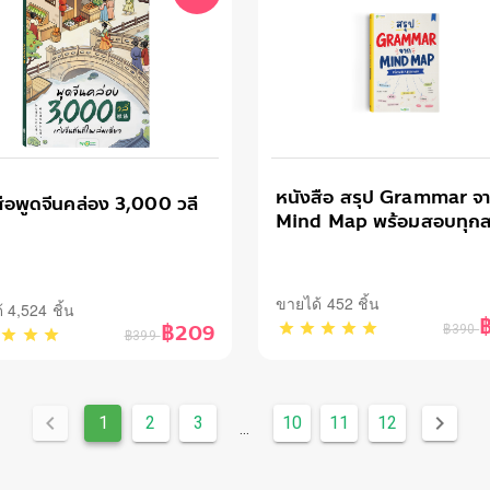
!
หนังสือ สรุป Grammar จ
ือพูดจีนคล่อง 3,000 วลี
Mind Map พร้อมสอบทุก
ขายได้ 452 ชิ้น
 4,524 ชิ้น
฿209
฿390
฿399
1
2
3
10
11
12
...