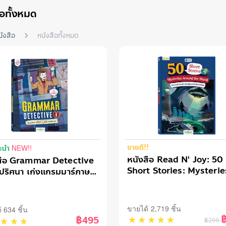
ือทั้งหมด
นังสือ
หนังสือทั้งหมด
ขายดี!!
NEW!!
ะนำ
หนังสือ Read N' Joy: 50
สือ Grammar Detective
Short Stories: Mysterie
ีปริศนา เก่งแกรมมาร์ภาษา
Around the World
ฤษ
ขายได้ 2,719 ชิ้น
 634 ชิ้น
฿495
฿299