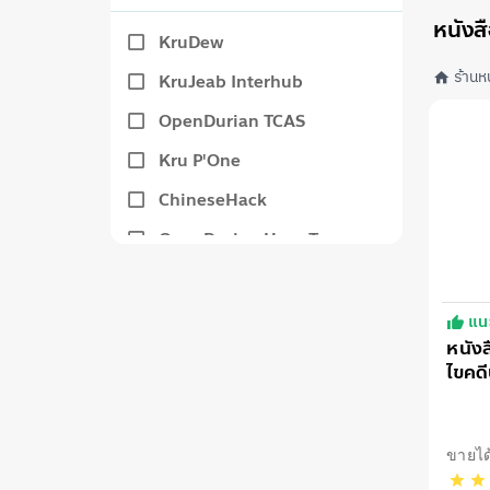
หนังส
หนังสือการเงิน
KruDew
หนังสือภาษาจีน
ร้านห
KruJeab Interhub
Promotion โปรโมชั่น
OpenDurian TCAS
หนังสือเตรียมตัวสอบเข้าราชการ
Kru P'One
หนังสือภาษาญี่ปุ่น
ChineseHack
หนังสือเตรียมตัวสอบภาษาอังกฤษ
OpenDurian How-To
หนังสือเตรียมตัวสอบมัธยมต้น - มัธยมปลาย
OpenDurian for Kids
หนังสือภาษาฝรั่งเศส
OpenDurian English
แน
คู่มือ / แนวทาง
หนัง
โอ้อีจี้นิฮงโกะ
ไขคด
อังก
สานฝันราชการ
พี่วิว ติวเลข
ขายได้
OpenDurian ม.ต้น