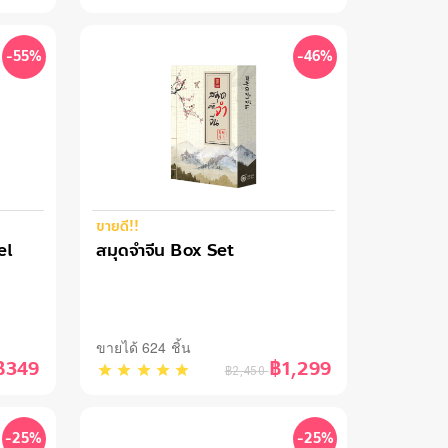
-55%
-46%
ขายดี!!
สมุดจำจีน Box Set
el
ขายได้ 624 ชิ้น
฿1,299
฿349
฿2,450
-25%
-25%