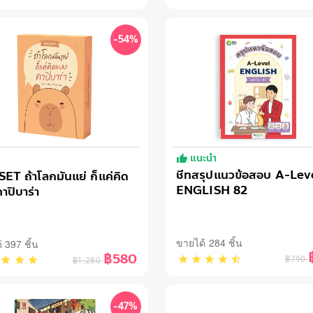
-54%
แนะนำ
!
ชีทสรุปแนวข้อสอบ A-Lev
ET ถ้าโลกมันแย่ ก็แค่คิด
ENGLISH 82
าปิบาร่า
ขายได้ 284 ชิ้น
 397 ชิ้น
฿580
฿790
฿1,280
-47%