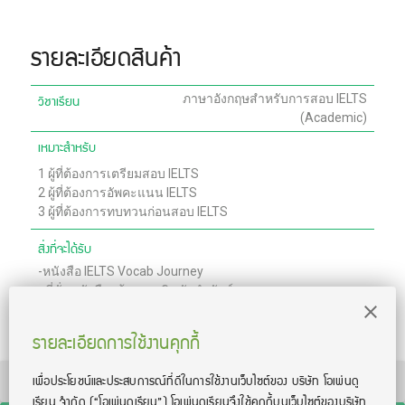
รายละเอียดสินค้า
วิชาเรียน
ภาษาอังกฤษสำหรับการสอบ IELTS
(Academic)
เหมาะสำหรับ
1
ผู้ที่ต้องการเตรียมสอบ IELTS
2
ผู้ที่ต้องการอัพคะแนน IELTS
3
ผู้ที่ต้องการทบทวนก่อนสอบ IELTS
สิ่งที่จะได้รับ
-
​​หนังสือ IELTS Vocab Journey
-
ที่คั่นหนังสือพร้อมเทคนิคลัดจำศัพท์
-
ไฟล์ชีท E-Book สรุป IELTS (Academic)
-
คลิปสอน 5 ชั่วโมง
รายละเอียดการใช้งานคุกกี้
เพื่อประโยชน์และประสบการณ์ที่ดีในการใช้งานเว็บไซต์ของ บริษัท โอเพ่นดู
TOEIC® and TOEFL® are registered trademarks of Educational Testing Service
(ETS). This product is not endorsed or approved by ETS.
เรียน จํากัด
(“โอเพ่นดูเรียน”)
โอเพ่นดูเรียนจึงใช้คุกกี้บนเว็บไซต์ของบริษัท