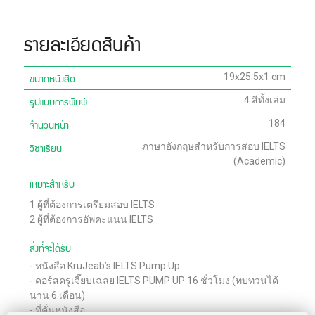
รายละเอียดสินค้า
ขนาดหนังสือ
19x25.5x1 cm
รูปแบบการพิมพ์
4 สีทั้งเล่ม
จำนวนหน้า
184
วิชาเรียน
ภาษาอังกฤษสำหรับการสอบ IELTS
(Academic)
เหมาะสำหรับ
1
ผู้ที่ต้องการเตรียมสอบ IELTS
2
ผู้ที่ต้องการอัพคะแนน IELTS
สิ่งที่จะได้รับ
-
หนังสือ KruJeab’s IELTS Pump Up
-
คอร์สครูเจี๊ยบเฉลย IELTS PUMP UP 16 ชั่วโมง (ทบทวนได้
นาน 6 เดือน)
-
ที่คั่นหนังสือ