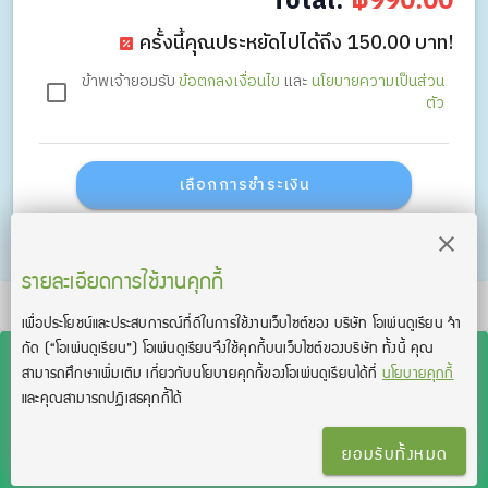
Total:
฿990.00
ครั้งนี้คุณประหยัดไปได้ถึง 150.00 บาท!
ข้าพเจ้ายอมรับ
ข้อตกลงเงื่อนไข
และ
นโยบายความเป็นส่วน
ตัว
เลือกการชำระเงิน
รายละเอียดการใช้งานคุกกี้
TOEIC® and TOEFL® are registered trademarks of Educational Testing Service
เพื่อประโยชน์และประสบการณ์ที่ดีในการใช้งานเว็บไซต์ของ บริษัท โอเพ่นดูเรียน จํา
(ETS). This product is not endorsed or approved by ETS.
กัด
(“โอเพ่นดูเรียน”)
โอเพ่นดูเรียนจึงใช้คุกกี้บนเว็บไซต์ของบริษัท ทั้งนี้ คุณ
สามารถศึกษาเพิ่มเติม เกี่ยวกับนโยบายคุกกี้ของโอเพ่นดูเรียนได้ที่
นโยบายคุกกี้
และคุณสามารถปฏิเสธคุกกี้ได้
สงวนลิขสิทธิ์โดย บริษัท โอเพ่นดูเรียน จำกัด 2026 —
OpenDurian Co., Ltd.
ยอมรับทั้งหมด
เงื่อนไขการใช้งาน
|
นโยบายความเป็นส่วนตัว
|
ติดต่อเรา