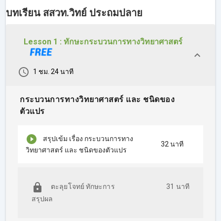
สวยงามและครอบคลุม
บทเรียน สสวท.วิทย์ ประถมปลาย
เพื่อให้น้องๆได้ทบทวนเนื้อหาทั้งหมด ก่อนที่จะตะลุยโจทย์กัน
Lesson 1 : ทักษะกระบวนการทางวิทยาศาสตร์
⭐
1.Part ชีววิทยา
คือ การสรุปความรู้ต่างๆ ที่เกี่ยวข้องกับสิ่งมี
ชีวิตทั้งคน,พืชและสัตว์ที่เคยออกสอบทุกปี
1 ชม. 24 นาที
⭐
2.Part ฟิสิกส์
คือ การเน้นเรื่อง แรงชนิดต่างๆ คุณสมบัติทาง
กระบวนการทางวิทยาศาสตร์ และ ชนิดของ
กายภาพของสสาร และเทคนิคการคิดลัดในพาร์ทคำนวณ
ตัวแปร
⭐
3.Part โลกดาราศาสตร์
คือ การสรุปโครงสร้างของโลกการ
เปลี่ยนแปลงของโลกและดวงดาวบนท้องฟ้ารวมถึงปรากฏการณ์
สรุปเข้ม เรื่อง กระบวนการทาง
ทางดาราศาสตร์ และ เทคโนโลยีอวกาศที่ออกข้อสอบบ่อยๆ
32 นาที
วิทยาศาสตร์ และ ชนิดของตัวแปร
⭐
4.Part เคมี
คือ การเน้นไปที่การแบ่งประเภทของสาร, การ
เปลี่ยนแปลงของสาร รวมถึงปฏิกิริยาเคมีที่ควรรู้
ตะลุยโจทย์ ทักษะการ
31 นาที
สรุปผล
++แนวข้อสอบในคอร์สอ้างอิงจากข้อสอบที่เคยใช้จริงเพื่อให้น้องๆ
ได้เห็นระดับความยากง่าย++