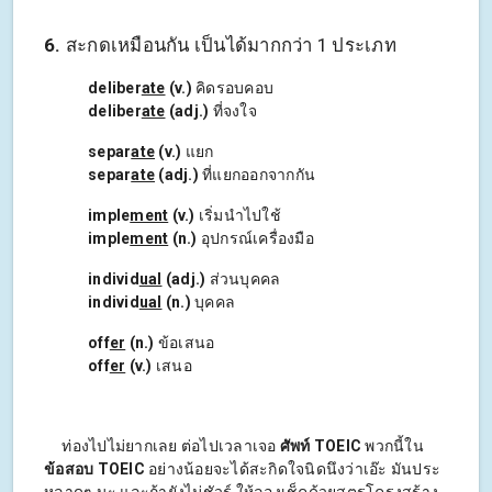
6
.
สะกดเหมือนกัน เป็นได้มากกว่า 1 ประเภท
deliber
ate
(v.)
คิดรอบคอบ
deliber
ate
(adj.)
ที่จงใจ
separ
ate
(v.)
แยก
separ
ate
(adj.)
ที่แยกออกจากกัน
imple
ment
(v.)
เริ่มนำไปใช้
imple
ment
(n.)
อุปกรณ์เครื่องมือ
individ
ual
(adj.)
ส่วนบุคคล
individ
ual
(n.)
บุคคล
off
er
(n.)
ข้อเสนอ
off
er
(v.)
เสนอ
ท่องไปไม่ยากเลย ต่อไปเวลาเจอ
ศัพท์ TOEIC
พวกนี้ใน
ข้อสอบ TOEIC
อย่างน้อยจะได้สะกิดใจนิดนึงว่าเอ๊ะ มันประ
หลาดๆ นะ และถ้ายังไม่ชัวร์ ให้ลองเช็คด้วยสูตรโครงสร้าง