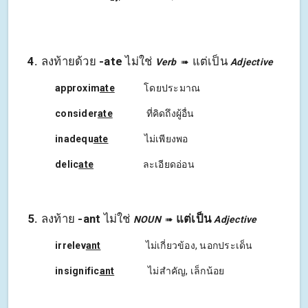
4
.
ลงท้ายด้วย
-
ate
ไม่ใช่
แต่เป็น
Verb
➠
Adjective
approxim
ate
โดยประมาณ
consider
ate
ที่คิดถึงผู้อื่น
inadequ
ate
ไม่เพียงพอ
delic
ate
ละเอียดอ่อน
5
.
ลงท้าย
-
ant
ไม่ใช่
แต่เป็น
NOUN
➠
Adjective
irrelev
ant
ไม่เกี่ยวข้อง, นอกประเด็น
insignific
ant
ไม่สำคัญ, เล็กน้อย