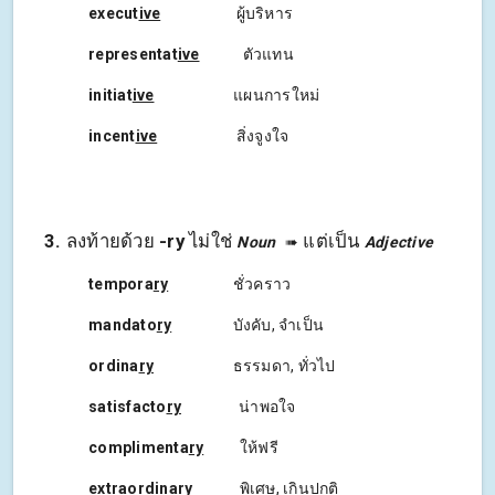
execut
ive
ผู้บริหาร
representat
ive
ตัวแทน
initiat
ive
แผนการใหม่
incent
ive
สิ่งจูงใจ
3
.
ลงท้ายด้วย
-
ry
ไม่ใช่
แต่เป็น
Noun
➠
Adjective
tempora
ry
ชั่วคราว
mandato
ry
บังคับ, จำเป็น
ordina
ry
ธรรมดา, ทั่วไป
satisfacto
ry
น่าพอใจ
complimenta
ry
ให้ฟรี
extraordina
ry
พิเศษ, เกินปกติ