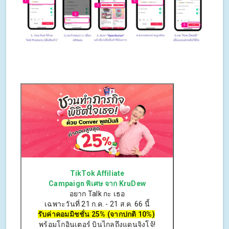
TikTok Affiliate
Campaign พิเศษ จาก KruDew
อยาก Talk กะ เธอ
เฉพาะวันที่ 21 ก.ค. - 21 ส.ค. 66 นี้
รับค่าคอมมิชชั่น 25% (
จากปกติ
10%)
พร้อมโกอินเตอร์ บินไกลถึงแดนจิงโจ้!