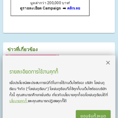
มูลค่ากว่า 200,000 บาท!
ดูรายละเอียด Campaign ➡️
คลิกเลย
ข่าวที่เกี่ยวข้อง
TikTok Affiliate : รวมพล
รายละเอียดการใช้งานคุกกี้
#วัยรุ่นสร้างตัว!
เพื่อประโยชน์และประสบการณ์ที่ดีในการใช้งานเว็บไซต์ของ บริษัท โอเพ่นดู
เรียน จํากัด
(“โอเพ่นดูเรียน”)
โอเพ่นดูเรียนจึงใช้คุกกี้บนเว็บไซต์ของบริษัท
ทั้งนี้ คุณสามารถศึกษาเพิ่มเติม เกี่ยวกับนโยบายคุกกี้ของโอเพ่นดูเรียนได้ที่
TikTok Affiliate
นโยบายคุกกี้
และคุณสามารถปฏิเสธคุกกี้ได้
Campaign : BookExpo โอ้
โห คลิปปังแน่ ! 🎉
ยอมรับทั้งหมด