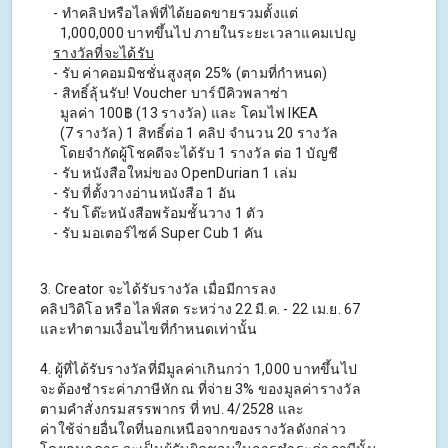
- ทําคลิปหรือไลฟ์ที่ได้ยอดขายรวมตั้งแต่
1,000,000 บาทขึ้นไป ภายในระยะเวลาแคมเปญ
รางวัลที่จะได้รับ
- รับ ค่าคอมมิชชั่นสูงสุด 25% (ตามที่กําหนด)
- สิทธิ์ลุ้นรับ! Voucher บาร์บีคิวพลาซ่า
มูลค่า 100฿ (13 รางวัล) และ โคมไฟ IKEA
(7 รางวัล) 1 สิทธิ์ต่อ 1 คลิป จํานวน 20 รางวัล
โดยจำกัดผู้โชคดีจะได้รับ 1 รางวัล ต่อ 1 บัญชี
- รับ หนังสือใหม่ของ OpenDurian 1 เล่ม
- รับ ที่ตั้งวางอ่านหนังสือ 1 อัน
- รับ โต๊ะหนังสือพร้อมชั้นวาง 1 ตัว
- รับ มอเตอร์ไซค์ Super Cub 1 คัน
3. Creator จะได้รับรางวัล เมื่อมีการลง
คลิปวิดิโอ หรือ ไลฟ์สด ระหว่าง 22 มี.ค. - 22 เม.ย. 67
และทําตามเงื่อนไขที่กําหนดเท่านั้น
4. ผู้ที่ได้รับรางวัลที่มีมูลค่าเกินกว่า 1,000 บาทขึ้นไป
จะต้องชําระค่าภาษีหัก ณ ที่จ่าย 3% ของมูลค่ารางวัล
ตามคําสั่งกรมสรรพากร ที่ ทป. 4/2528 และ
ค่าใช้จ่ายอื่นใดที่นอกเหนือจากของรางวัลดังกล่าว