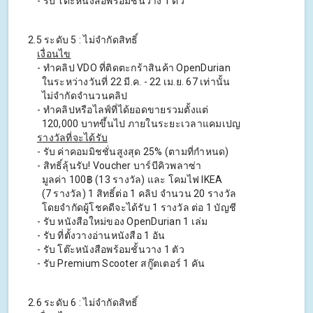
- รับ โต๊ะหนังสือพร้อมชั้นวาง 1 ตัว
2.5 ระดับ 5 : ไม่จํากัดสิทธิ์
เงื่อนไข
- ทําคลิป VDO ที่ติดตะกร้าสินค้า OpenDurian
ในระหว่างวันที่ 22 มี.ค. - 22 เม.ย. 67 เท่านั้น
ไม่จำกัดจำนวนคลิป
- ทําคลิปหรือไลฟ์ที่ได้ยอดขายรวมตั้งแต่
120,000 บาทขึ้นไป ภายในระยะเวลาแคมเปญ
รางวัลที่จะได้รับ
- รับ ค่าคอมมิชชั่นสูงสุด 25% (ตามที่กําหนด)
- สิทธิ์ลุ้นรับ! Voucher บาร์บีคิวพลาซ่า
มูลค่า 100฿ (13 รางวัล) และ โคมไฟ IKEA
(7 รางวัล) 1 สิทธิ์ต่อ 1 คลิป จํานวน 20 รางวัล
โดยจำกัดผู้โชคดีจะได้รับ 1 รางวัล ต่อ 1 บัญชี
- รับ หนังสือใหม่ของ OpenDurian 1 เล่ม
- รับ ที่ตั้งวางอ่านหนังสือ 1 อัน
- รับ โต๊ะหนังสือพร้อมชั้นวาง 1 ตัว
- รับ Premium Scooter สกู๊ตเตอร์ 1 คัน
2.6 ระดับ 6 : ไม่จํากัดสิทธิ์