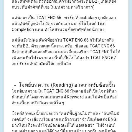
และศัพท์แต่ละตัวที่ออกก็มีความยากถึงระดับ B2 (ใกล้เคียง
กับระดับคำศัพท์ที่เจอในบทความทางวิชาการ)
แต่พอมาเป็น TGAT ENG 66.. พาร์ต Vocabulary ถูกตัดออก
แล้วศัพท์ก็ถูกนำไปวัดรวมกับแกรมมาร์ในโจทย์ Text
Completion แทน ทำให้จำนวนข้อคำศัพท์ลดน้อยลง
แค่นั้นยังไม่พอ ศัพท์ที่ออกใน TGAT ENG 66 ก็ไม่ได้ยากถึง
ระดับ B2.. ด้วยเหตุผลนี้แหละครับ.. ข้อสอบ TGAT ENG 66
จึงขาดตัวที่จะคอยดึงคะแนนเฉลี่ยของวิชา TGAT ENG ไม่ให้
เฟ้อจนเกินไป เพราะฉะนั้นก็เป็นไปได้สูงว่า TGAT ENG 67
จะปรับระดับคำศัพท์ให้ยากขึ้นอีก
โจทย์บทความ (Reading) อาจถามซับซ้อนขึ้น
โจทย์บทความใน TGAT ENG 66 มีหลายข้อที่เป็นโจทย์ที่หา
คำตอบได้โดยการสแกนหาแค่ Keyword และไม่จำเป็นต้อง
อ่านเนื้อหาหรือวิเคราะห์ใด ๆ
โจทย์ลักษณะนี้บอกเลยว่า “คนที่พื้นฐานไม่ดี” และ “คนที่ไม่มี
เทคนิค” จะเสียเปรียบมาก แต่ถ้าถามว่าจำเป็นต้องเก่ง ENG
มากไหม ถึงจะทำโจทย์ลักษณะนี้ได้ บอกเลยว่า “ไม่จำเป็น”
ขอแค่อ่านออก แปลได้บ้าง มีพื้นฐานบ้าง บวกกับเทคนิคนิด