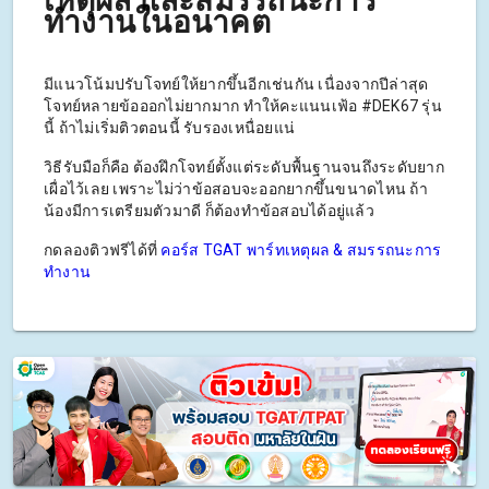
เหตุผล และสมรรถนะการ
ทำงานในอนาคต
มีแนวโน้มปรับโจทย์ให้ยากขึ้นอีกเช่นกัน เนื่องจากปีล่าสุด
โจทย์หลายข้อออกไม่ยากมาก ทำให้คะแนนเฟ้อ #DEK67 รุ่น
นี้ ถ้าไม่เริ่มติวตอนนี้ รับรองเหนื่อยแน่
วิธีรับมือก็คือ ต้องฝึกโจทย์ตั้งแต่ระดับพื้นฐานจนถึงระดับยาก
เผื่อไว้เลย เพราะไม่ว่าข้อสอบจะออกยากขึ้นขนาดไหน ถ้า
น้องมีการเตรียมตัวมาดี ก็ต้องทำข้อสอบได้อยู่แล้ว
กดลองติวฟรีได้ที่
คอร์ส TGAT พาร์ทเหตุผล & สมรรถนะการ
ทำงาน