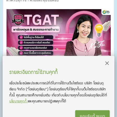
รายละเอียดการใช้งานคุกกี้
TGAT 2&3 อัปเดตล่าสุด by ครูพี่ฟิล์ม
คอร์สติวเนื้อหา TGAT 2&3 พาร์ตการคิดอย่างมีเหตุผล และ
เพื่อประโยชน์และประสบการณ์ที่ดีในการใช้งานเว็บไซต์ของ บริษัท โอเพ่นดู
สมรรถนะการทำงาน ทริคทำข้อสอบเพียบ พร้อมแนวข้อสอบแบบจัด
เรียน จํากัด
(“โอเพ่นดูเรียน”)
โอเพ่นดูเรียนจึงใช้คุกกี้บนเว็บไซต์ของบริษัท
เต็ม! เรียนจบ การันตีสอบติด! (*อัปเดตข้อสอบ TGAT3 รูปแบบใหม่
ทั้งนี้ คุณสามารถศึกษาเพิ่มเติม เกี่ยวกับนโยบายคุกกี้ของโอเพ่นดูเรียนได้ที่
ล่าสุดแล้ว!)
นโยบายคุกกี้
และคุณสามารถปฏิเสธคุกกี้ได้
ยอมรับทั้งหมด