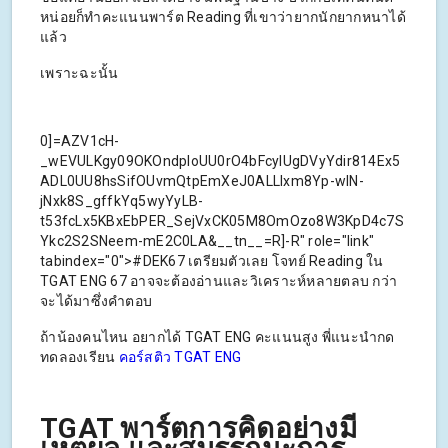
หน่อยก็ทำคะแนนพาร์ต Reading ที่เขาว่ายากนักยากหนาได้
แล้ว
เพราะฉะนั้น
0]=AZV1cH-
_wEVULKgy09OKOndploUU0rO4bFcyIUgDVyYdir814Ex5
ADL0UU8hsSifOUvmQtpEmXeJ0ALLIxm8Yp-wlN-
jNxk8S_gffkYq5wyYyLB-
t53fcLx5KBxEbPER_SejVxCK05M8OmOzo8W3KpD4c7S
Ykc2S2SNeem-mE2C0LA&__tn__=R]-R" role="link"
tabindex="0">#DEK67 เตรียมตัวเลย โจทย์ Reading ใน
TGAT ENG 67 อาจจะต้องอ่านและวิเคราะห์หลายตลบ กว่า
จะได้มาซึ่งคำตอบ
ถ้าน้องคนไหน อยากได้ TGAT ENG คะแนนสูง พี่แนะนำกด
ทดลองเรียน
คอร์สติว TGAT ENG
TGAT พาร์ตการคิดอย่างมี