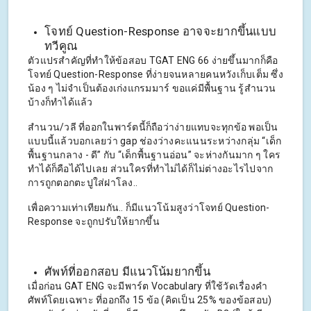
โจทย์ Question-Response อาจจะยากขึ้นแบบ
ทวีคูณ
ตัวแปรสำคัญที่ทำให้ข้อสอบ TGAT ENG 66 ง่ายขึ้นมากก็คือ
โจทย์ Question-Response ที่ง่ายจนหลายคนหวังเก็บเต็ม ซึ่ง
น้อง ๆ ไม่จำเป็นต้องเก่งแกรมมาร์ ขอแค่มีพื้นฐาน รู้สำนวน
บ้างก็ทำได้แล้ว
สำนวน/วลี ที่ออกในพาร์ตนี้ก็ถือว่าง่ายแทบจะทุกข้อ พอเป็น
แบบนี้แล้วบอกเลยว่า gap ช่องว่างคะแนนระหว่างกลุ่ม “เด็ก
พื้นฐานกลาง - ดี” กับ “เด็กพื้นฐานอ่อน” จะห่างกันมาก ๆ ใคร
ทำได้ก็คือได้ไปเลย ส่วนใครที่ทำไม่ได้ก็ไม่ต่างอะไรไปจาก
การถูกตอกตะปูใส่ฝาโลง..
เพื่อความเท่าเทียมกัน.. ก็มีแนวโน้มสูงว่าโจทย์ Question-
Response จะถูกปรับให้ยากขึ้น
ศัพท์ที่ออกสอบ มีแนวโน้มยากขึ้น
เมื่อก่อน GAT ENG จะมีพาร์ต Vocabulary ที่ใช้วัดเรื่องคำ
ศัพท์โดยเฉพาะ ที่ออกถึง 15 ข้อ (คิดเป็น 25% ของข้อสอบ)