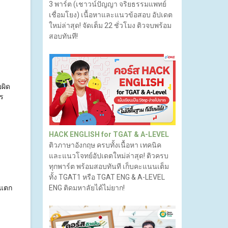
3 พาร์ต (เชาวน์ปัญญา จริยธรรมแพทย์
เชื่อมโยง) เนื้อหาและแนวข้อสอบ อัปเดต
ใหม่ล่าสุด! จัดเต็ม 22 ชั่วโมง ติวจบพร้อม
สอบทันที!
ยผิด
าร
HACK ENGLISH for TGAT & A-LEVEL
ติวภาษาอังกฤษ ครบทั้งเนื้อหา เทคนิค
และแนวโจทย์อัปเดตใหม่ล่าสุด! ติวครบ
ทุกพาร์ต พร้อมสอบทันที เก็บคะแนนเต็ม
ทั้ง TGAT1 หรือ TGAT ENG & A-LEVEL
ะแตก
ENG ติดมหาลัยได้ไม่ยาก!