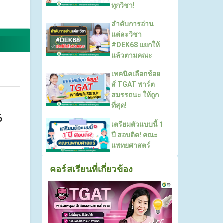
ทุกวิชา!
ลำดับการอ่าน
แต่ละวิชา
#DEK68 แยกให้
แล้วตามคณะ
เทคนิคเลือกช้อย
ส์ TGAT พาร์ต
สมรรถนะ ให้ถูก
ที่สุด!
6
เตรียมตัวแบบนี้ 1
ปี สอบติด! คณะ
แพทยศาสตร์
คอร์สเรียนที่เกี่ยวข้อง