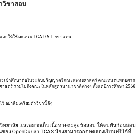
ิกวิชาสอบ
ะ และให้ใช้คะแนน TGAT/A-Level แทน
ี่ต้องการเข้าศึกษาต่อในระดับปริญญาตรีคณะแพทยศาสตร์ คณะทันตแพทยศาส
ตร์ รวมไปถึงคณะในหลักสูตรนานาชาติต่างๆ ตั้งแต่ปีการศึกษา 2568
 อย่าลืมเตรียมตัววิชานี้ดีๆ
วิทยาลัย และอยากเก็บเนื้อหา+ตะลุยข้อสอบ ให้จบทันก่อนสอบ พ
เรียนของ OpenDurian TCAS น้องสามารถกดทดลองเรียนฟรีได้ที่