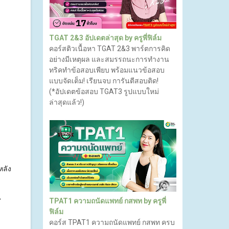
TGAT 2&3 อัปเดตล่าสุด by ครูพี่ฟิล์ม
คอร์สติวเนื้อหา TGAT 2&3 พาร์ตการคิด
อย่างมีเหตุผล และสมรรถนะการทำงาน
ทริคทำข้อสอบเพียบ พร้อมแนวข้อสอบ
แบบจัดเต็ม! เรียนจบ การันตีสอบติด!
(*อัปเดตข้อสอบ TGAT3 รูปแบบใหม่
ล่าสุดแล้ว!)
หลัง
น
TPAT1 ความถนัดแพทย์ กสพท by ครูพี่
ฟิล์ม
คอร์ส TPAT1 ความถนัดแพทย์ กสพท ครบ