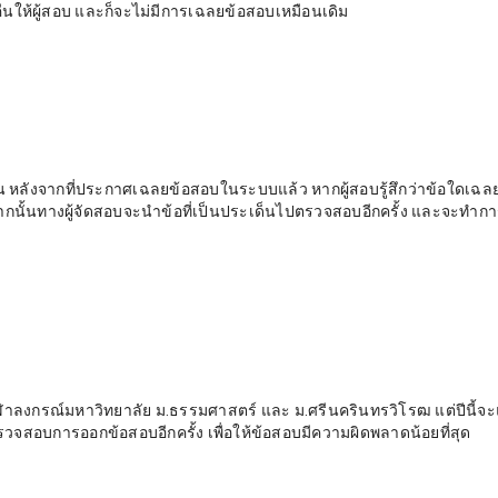
ืนให้ผู้สอบ และก็จะไม่มีการเฉลยข้อสอบเหมือนเดิม
นั้น หลังจากที่ประกาศเฉลยข้อสอบในระบบแล้ว หากผู้สอบรู้สึกว่าข้อใดเฉล
ากนั้นทางผู้จัดสอบจะนำข้อที่เป็นประเด็นไปตรวจสอบอีกครั้ง และจะทำก
ฬาลงกรณ์มหาวิทยาลัย ม.ธรรมศาสตร์ และ ม.ศรีนครินทรวิโรฒ แต่ปีนี้จ
ยตรวจสอบการออกข้อสอบอีกครั้ง เพื่อให้ข้อสอบมีความผิดพลาดน้อยที่สุด