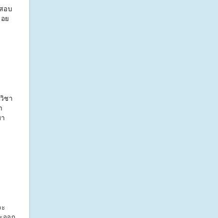
อสอบ
้อย
 วิชา
า
มา
จะ
จะออก