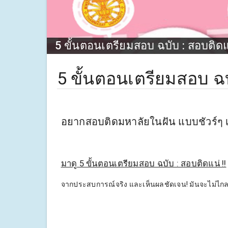
5 ขั้นตอนเตรียมสอบ ฉบับ : สอบติดแ
5 ขั้นตอนเตรียมสอบ ฉบ
อยากสอบติดมหาลัยในฝัน แบบชัวร์ๆ เ
มาดู 5 ขั้นตอนเตรียมสอบ ฉบับ : สอบติดแน่ !!
จากประสบการณ์จริง และเห็นผลชัดเจน! มันจะไม่ไกลเกิ