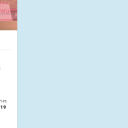
ง
่างๆ
019