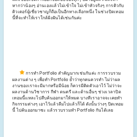
หากว่าน้องๆ อ่านเองแล้วไม่เข้าใจ ไม่เข้าหัวจริงๆ การติวกับ
ติวเตอร์ผู้เชี่ยวชาญก็ถือเป็นอีกทางเลือกหนึ่ง ในช่วงปิดเทอม
นี้ที่จะทำให้เราใกล้ฝั่งฝันได้เช่นกันค่ะ
การทำ Portfolio สำคัญมากเช่นกันค่ะ การรวบรวม
ผลงานต่าง ๆ เพื่อทำ Portfolio ย้ำว่าทุกคนควรทำ ไม่ว่าผล
งานของเราจะมีมากหรือมีน้อย ก็ควรมีติดตัวเอาไว้ ไม่ว่าจะ
ผลงานด้านวิชาการ กีฬา ดนตรี และด้านอื่นๆ ช่วงเวลาปิด
เทอมนี้แหละไปสืบค้นออกมาให้หมด บางทีเราอาจจะเคยทำ
กิจกรรมต่างๆ เอาไว้แล้วลืมไปแล้วก็ได้ ดังนั้นว่างๆ ปิดเทอม
นี้ ไปค้นออกมาซะ แล้วรวบรวมทำ Portfolio กันได้เลย