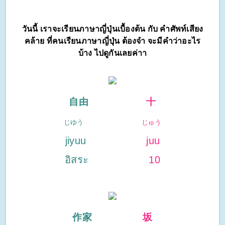
วันนี้ เราจะเรียนภาษาญี่ปุ่นเบื้องต้น กับ คำศัพท์เสียง
คล้าย ที่คนเรียนภาษาญี่ปุ่น ต้องจำ จะมีคำว่าอะไร
บ้าง ไปดูกันเลยค่าา
自由
十
じゆう
じゅう
jiyuu
juu
อิสระ
10
作家
坂