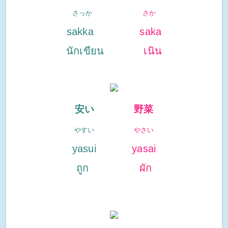
さっか
さか
sakka
saka
นักเขียน
เนิน
安い
野菜
やすい
やさい
yasui
yasai
ถูก
ผัก