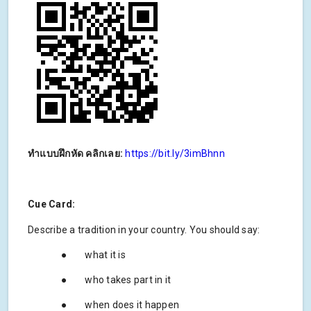
ทำแบบฝึกหัด คลิกเลย:
https://bit.ly/3imBhnn
Cue Card:
Describe a tradition in your country. You should say:
● what it is
● who takes part in it
● when does it happen