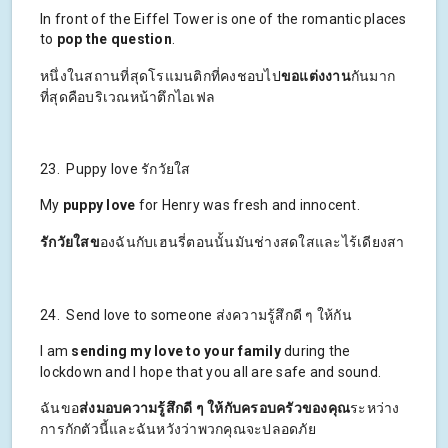
In front of the Eiffel Tower is one of the romantic places
to
pop the question
.
หนึ่งในสถานที่สุดโรแมนติกที่คงชอบไป
ขอแต่งงาน
กันมาก
ที่สุดคือบริเวณหน้าตึกไอเฟล
23. Puppy love รักวัยใส
My
puppy love
for Henry was fresh and innocent.
รักวัยใสข
องฉันกับเฮนรี่ตอนนั้นมันช่างสดใสและไร้เดียงสา
24. Send love to someone ส่งความรู้สึกดี ๆ ให้กัน
I am
sending my love
to
your family
during the
lockdown and I hope that you all are safe and sound.
ฉันขอ
ส่งมอบความรู้สึกดี ๆ ให้กับครอบครัวของคุณ
ระหว่าง
การกักตัวนี้และฉันหวังว่าพวกคุณจะปลอดภัย