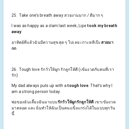
25. Take one’s breath away สวยงามมาก / ดีมาก ๆ
I was as happy as a clam last week, Lipe
took my breath
away
.
อาทิตย์ที่แล้วฉันมีความสุขสุด ๆ ไปเลย เกาะหลีเป๊ะ
สวยมา
กก
26. Tough love รักวัวให้ผูก รักลูกให้ตี (เข้มงวดกับคนที่เรา
รัก)
My dad always puts up with a
tough love
. That’s why I
am a strong person today.
พ่อของฉันเลี้ยงฉันมาแบบ
รักวัวให้ผูกรักลูกให้ตี
เขาเข้มงวด
มาตลอด และนั่นทำให้ฉันเป็นคนแข็งแกร่งได้ในแบบทุกวัน
นี้