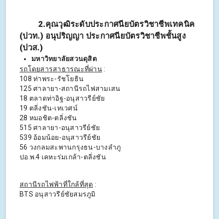
2.คุณวุฒิระดับประกาศนียบัตรวิชาชีพเทคนิค
(ปวท.) อนุปริญญา ประกาศนียบัตรวิชาชีพชั้นสูง
(ปวส.)
มหาวิทยาลัยสวนดุสิต
รถโดยสารสาธารณะที่ผ่าน
:
108 ท่าพระ-รัชโยธิน
125 ศาลายา-สถานีรถไฟสามเสน
18 ตลาดท่าอิฐ-อนุสาวรีย์ชัย
19 ตลิ่งชัน-เทเวศน์
28 หมอชิต-ตลิ่งชัน
515 ศาลายา-อนุสาวรีย์ชัย
539 อ้อมน้อย-อนุสาวรีย์ชัย
56 วงกลมสะพานกรุงธน-บางลำภู
ปอ.พ.4 เคหะร่มเกล้า-ตลิ่งชัน
สถานีรถไฟฟ้าที่ใกล้ที่สุด
:
BTS อนุสาวรีย์ชัยสมรภูมิ