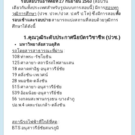
รอบสอบวันอาทิตย์ที่ 27 กันยายน 2563
(สอบวัน
เดียวกันทั้งประเทศสำหรับรูปแบบการสอบนี้) มีการ
สอบทุก
วุฒิการศึกษา
(ปวช. ปวท./ปวส. ป.ตรี ป.โท) ซึ่งมีการสอบ
ทั้ง
รอบเช้าและรอบบ่าย
สามารถแบ่งสถานที่สอบด้วยวุฒิการ
ศึกษาได้ดังนี้
1.คุณวุฒิระดับประกาศนียบัตรวิชาชีพ (ปวช.)
มหาวิทยาลัยสวนดุสิต
รถโดยสารสาธารณะที่ผ่าน
:
108 ท่าพระ-รัชโยธิน
125 ศาลายา-สถานีรถไฟสามเสน
18 ตลาดท่าอิฐ-อนุสาวรีย์ชัย
19 ตลิ่งชัน-เทเวศน์
28 หมอชิต-ตลิ่งชัน
515 ศาลายา-อนุสาวรีย์ชัย
539 อ้อมน้อย-อนุสาวรีย์ชัย
56 วงกลมสะพานกรุงธน-บางลำภู
ปอ.พ.4 เคหะร่มเกล้า-ตลิ่งชัน
สถานีรถไฟฟ้าที่ใกล้ที่สุด
:
BTS อนุสาวรีย์ชัยสมรภูมิ