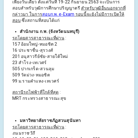
เพียงวันเดียว ตั้งแต่วันที่ 19-22 กันยายน 2563 จะเป็นการ
สอบสำหรับวุฒิการศึกษาปริญญาตรี
สำหรับวุฒิอื่นนอกจากที่
กล่าวมา ในการ
สอบก.พ. e-Exam
รอบนี้จะยังไม่มีการเปิดให้
สอบ
ซึ่งสถานที่สอบได้แก่
สำนักงาน ก.พ. (จังหวัดนนทบุรี)
รถโดยสารสาธารณะที่ผ่าน
:
157 อ้อมใหญ่-หมอชิต 2
16 ประชาชื่น-สุรวงศ์
201 อนุสาวรีย์ชัย-สายใต้ใหม่
23 สำโรง-เทเวศร์
505 ปากเกร็ด-สวนลุม
509 วัดม่วง-หมอชิต
99 ม.รามคำแหง-เทเวศร์
สถานีรถไฟฟ้าที่ใกล้ที่สุด
:
MRT กระทรวงสาธารณะสุข
มหาวิทยาลัยราชภัฏสวนสุนันทา
รถโดยสารสาธารณะที่ผ่าน
:
ถนนราชวิถี