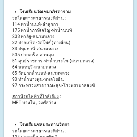
โรงเรียนวัดเขมาภิรตาราม
รถโดยสารสาธารณะที่ผ่าน
:
114 ท่าน้ำนนท์-ลำลูกกา
175 ท่าน้ำภาษีเจริญ-ท่าน้ำนนท์
203 ท่าอิฐ-สนามหลวง
32 ปากเกร็ด-วัดโพธิ์ (ท่าเตียน)
33 ปทุมธานี-สนามหลวง
505 ปากเกร็ด-สวนลุม
51 ศูนย์ราชการ-ท่าน้ำบางโพ-(สนามหลวง)
64 นนทบุรี-สนามหลวง
65 วัดปากน้ำนนท์-สนามหลวง
90 ท่าน้ำบางพูน-พหลโยธิน
97 กระทรวงสาธารณะสุข-โรงพยาบาลสงฆ์
สถานีรถไฟฟ้าที่ใกล้เคียง
:
MRT บางโพ , วงศ์สว่าง
โรงเรียนชลประทานวิทยา
รถโดยสารสาธารณะที่ผ่าน
:
104 ปากเกร็ด-หมอชิต 2