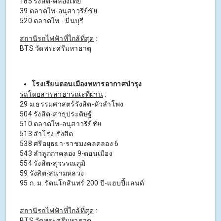
185 รังสิต-คลองเตย
39 ตลาดไท-อนุสาวรีย์ชัย
520 ตลาดไท - มีนบุรี
สถานีรถไฟฟ้าที่ใกล้ที่สุด
:
BTS วัดพระศรีมหาธาตุ
โรงเรียนดอนเมืองทหารอากาศบำรุง
รถโดยสารสาธารณะที่ผ่าน
:
29 ม.ธรรมศาสตร์รังสิต-หัวลำโพง
504 รังสิต-สาธุประดิษฐ์
510 ตลาดไท-อนุสาวรีย์ชัย
513 สำโรง-รังสิต
538 ศรีอยุธยา-ราชมงคลคลอง 6
543 ลำลูกกาคลอง 9-ดอนเมือง
554 รังสิต-สุวรรณภูมิ
59 รังสิต-สนามหลวง
95 ก. ม. รัตนโกสินทร์ 200 ปี-แฮบปี้แลนด์
สถานีรถไฟฟ้าที่ใกล้ที่สุด
:
BTS วัดพระศรีมหาธาตุ