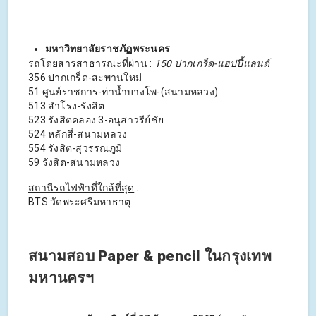
มหาวิทยาลัยราชภัฏพระนคร
รถโดยสารสาธารณะที่ผ่าน
:
150 ปากเกร็ด-แฮปปี้แลนด์
356 ปากเกร็ด-สะพานใหม่
51 ศูนย์ราชการ-ท่าน้ำบางโพ-(สนามหลวง)
513 สำโรง-รังสิต
523 รังสิตคลอง 3-อนุสาวรีย์ชัย
524 หลักสี่-สนามหลวง
554 รังสิต-สุวรรณภูมิ
59 รังสิต-สนามหลวง
สถานีรถไฟฟ้าที่ใกล้ที่สุด
:
BTS วัดพระศรีมหาธาตุ
สนามสอบ Paper & pencil ในกรุงเทพ
มหานครฯ