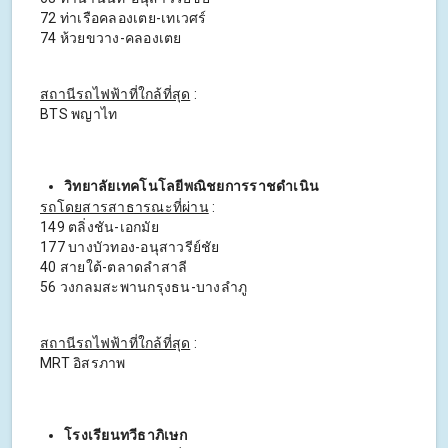
72 ท่าเรือคลองเตย-เทเวศร์
74 ห้วยขวาง-คลองเตย
สถานีรถไฟฟ้าที่ใกล้ที่สุด
:
BTS พญาไท
วิทยาลัยเทคโนโลยีพณิชยการราชดำเนิน
รถโดยสารสาธารณะที่ผ่าน
:
149 ตลิ่งชัน-เอกมัย
177 บางบัวทอง-อนุสาวรีย์ชัย
40 สายใต้-ตลาดลำสาลี
56 วงกลมสะพานกรุงธน-บางลำภู
สถานีรถไฟฟ้าที่ใกล้ที่สุด
:
MRT อิสรภาพ
โรงเรียนทวีธาภิเษก