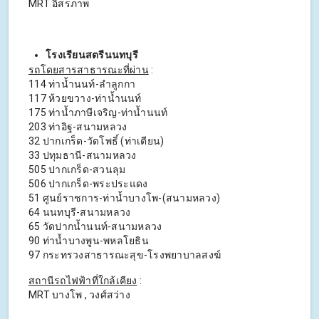
MRT อิสรภาพ
โรงเรียนสตรีนนทบุรี
รถโดยสารสาธารณะที่ผ่าน
:
114 ท่าน้ำนนท์-ลำลูกกา
117 ห้วยขวาง-ท่าน้ำนนท์
175 ท่าน้ำภาษีเจริญ-ท่าน้ำนนท์
203 ท่าอิฐ-สนามหลวง
32 ปากเกร็ด-วัดโพธิ์ (ท่าเตียน)
33 ปทุมธานี-สนามหลวง
505 ปากเกร็ด-สวนลุม
506 ปากเกร็ด-พระประแดง
51 ศูนย์ราชการ-ท่าน้ำบางโพ-(สนามหลวง)
64 นนทบุรี-สนามหลวง
65 วัดปากน้ำนนท์-สนามหลวง
90 ท่าน้ำบางพูน-พหลโยธิน
97 กระทรวงสาธารณะสุข-โรงพยาบาลสงฆ์
สถานีรถไฟฟ้าที่ใกล้เคียง
:
MRT บางโพ , วงศ์สว่าง