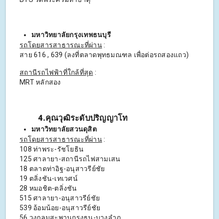
มหาวิทยาลัยกรุงเทพธนบุรี
รถโดยสารสาธารณะที่ผ่าน
:
สาย 616 , 639 (ลงที่ตลาดพุทธมณฑล เพื่อต่อรถสองแถว)
สถานีรถไฟฟ้าที่ใกล้ที่สุด
:
MRT หลักสอง
4.คุณวุฒิระดับปริญญาโท
มหาวิทยาลัยสวนดุสิต
รถโดยสารสาธารณะที่ผ่าน
:
108 ท่าพระ-รัชโยธิน
125 ศาลายา-สถานีรถไฟสามเสน
18 ตลาดท่าอิฐ-อนุสาวรีย์ชัย
19 ตลิ่งชัน-เทเวศน์
28 หมอชิต-ตลิ่งชัน
515 ศาลายา-อนุสาวรีย์ชัย
539 อ้อมน้อย-อนุสาวรีย์ชัย
56 วงกลมสะพานกรุงธน-บางลำภู