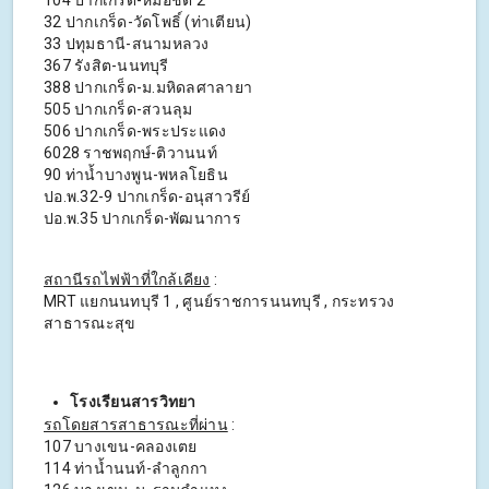
32 ปากเกร็ด-วัดโพธิ์ (ท่าเตียน)
33 ปทุมธานี-สนามหลวง
367 รังสิต-นนทบุรี
388 ปากเกร็ด-ม.มหิดลศาลายา
505 ปากเกร็ด-สวนลุม
506 ปากเกร็ด-พระประแดง
6028 ราชพฤกษ์-ติวานนท์
90 ท่าน้ำบางพูน-พหลโยธิน
ปอ.พ.32-9 ปากเกร็ด-อนุสาวรีย์
ปอ.พ.35 ปากเกร็ด-พัฒนาการ
สถานีรถไฟฟ้าที่ใกล้เคียง
:
MRT แยกนนทบุรี 1 , ศูนย์ราชการนนทบุรี , กระทรวง
สาธารณะสุข
โรงเรียนสารวิทยา
รถโดยสารสาธารณะที่ผ่าน
:
107 บางเขน-คลองเตย
114 ท่าน้ำนนท์-ลำลูกกา