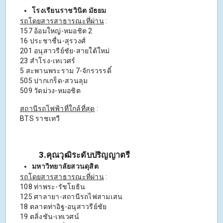
โรงเรียนราชวินิต มัธยม
รถโดยสารสาธารณะที่ผ่าน
:
157 อ้อมใหญ่-หมอชิต 2
16 ประชาชื่น-สุรวงศ์
201 อนุสาวรีย์ชัย-สายใต้ใหม่
23 สำโรง-เทเวศร์
5 สะพานพระราม 7-จักรวรรดิ์
505 ปากเกร็ด-สวนลุม
509 วัดม่วง-หมอชิต
สถานีรถไฟฟ้าที่ใกล้ที่สุด
:
BTS ราชเทวี
3.คุณวุฒิระดับปริญญาตรี
มหาวิทยาลัยสวนดุสิต
รถโดยสารสาธารณะที่ผ่าน
:
108 ท่าพระ-รัชโยธิน
125 ศาลายา-สถานีรถไฟสามเสน
18 ตลาดท่าอิฐ-อนุสาวรีย์ชัย
19 ตลิ่งชัน-เทเวศน์