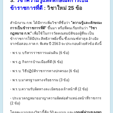
3.
วิชาความรู้และลักษณะการเป็น
ข้าราชการที่ดี
: วิชาใหม่ 25 ข้อ
สำนักงาน ก.พ. ได้มีการเพิ่มวิชาที่ชื่อว่า
“ความรู้และลักษณะ
การเป็นข้าราชการที่ดี”
ขึ้นมา หรือที่คนเรียกกันว่า
“วิชา
กฎหมาย ก.พ.”
เพื่อใช้ในการวัดคณสมบัติของผู้ที่จะเป็น
ข้าราชการให้มีประสิทธิภาพยิ่งขึ้น ซึ่งเกณฑ์ล่าสุด อ้างอิง
จากข้อสอบ ภาค ก. พิเศษ ปี 2563 จะประกอบด้วยหัวข้อ ดังนี้
- พ.ร.บ. บริหารราชการแผ่นดิน (6 ข้อ)
- พ.ร.ฎ. กิจการบ้านเมืองที่ดี (6 ข้อ)
- พ.ร.บ. วิธีปฏิบัติราชการทางปกครอง (6 ข้อ)
- พ.ร.บ.มาตรฐานทางจริยธรรม (3 ข้อ)
- พ.ร.บ.ความรับผิดทางละเมิดของเจ้าหน้าที่ (2 ข้อ)
- ประมวลกฎหมายอาญาความผิดต่อตำแหน่งหน้าที่ราชการ
(2 ข้อ)
โดยคะแนนของวิชานี้คือ 50 คะแนน และ
เกณฑ์ผ่านของทุก