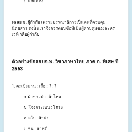
ง. นักแสดง
เฉลย ข. ผู้กำกับ
เพราะบรรณาธิการเป็นคนที่ควบคุม
นิตยสาร ดังนั้นเราจึงควรตอบข้อที่เป็นผู้ควบคุมของละคร
เวที ก็คือผู้กำกับ
ตัวอย่างข้อสอบก.พ. วิชาภาษาไทย ภาค ก. พิเศษ ปี
2563
1. ตะเบ็งมาน : เสื้อ :: ? : ?
ก. ผ้าขาวม้า : ผ้าไหม
ข. โจงกระเบน : โสร่ง
ค. สไบ : ผ้านุ่ง
ง. ซิ่น : ส่าหรี