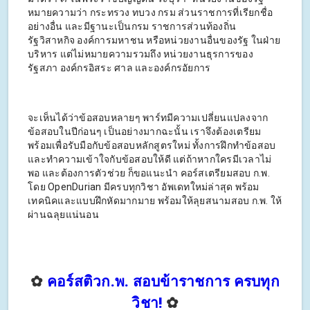
หมายความว่า กระทรวง ทบวง กรม ส่วนราชการที่เรียกชื่อ
อย่างอื่น และมีฐานะเป็นกรม ราชการส่วนท้องถิ่น
รัฐวิสาหกิจ องค์การมหาชน หรือหน่วยงานอื่นของรัฐ ในฝ่าย
บริหาร แต่ไม่หมายความรวมถึง หน่วยงานธุรการของ
รัฐสภา องค์กรอิสระ ศาล และองค์กรอัยการ
จะเห็นได้ว่าข้อสอบหลายๆ พาร์ทมีความเปลี่ยนแปลงจาก
ข้อสอบในปีก่อนๆ เป็นอย่างมากฉะนั้น เราจึงต้องเตรียม
พร้อมเพื่อรับมือกับข้อสอบหลักสูตรใหม่ ทั้งการฝึกทำข้อสอบ
และทำความเข้าใจกับข้อสอบให้ดี แต่ถ้าหากใครมีเวลาไม่
พอ และต้องการตัวช่วย ก็ขอแนะนำ คอร์สเตรียมสอบ ก.พ.
โดย OpenDurian มีครบทุกวิชา อัพเดทใหม่ล่าสุด พร้อม
เทคนิคและแบบฝึกหัดมากมาย พร้อมให้ลุยสนามสอบ ก.พ. ให้
ผ่านฉลุยแน่นอน
✿
คอร์สติวก.พ. สอบข้าราชการ ครบทุก
วิชา!
✿