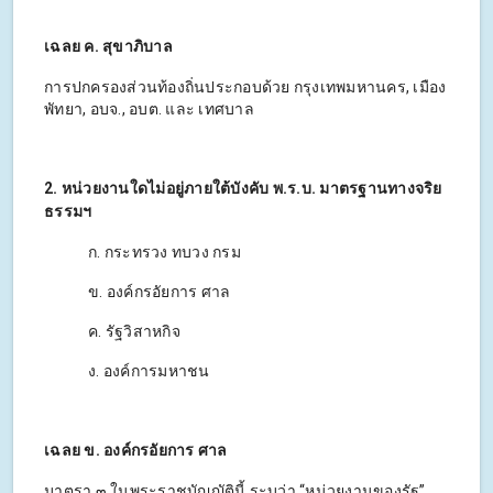
เฉลย ค. สุขาภิบาล
การปกครองส่วนท้องถิ่นประกอบด้วย กรุงเทพมหานคร, เมือง
พัทยา, อบจ., อบต. และ เทศบาล
2. หน่วยงานใดไม่อยู่ภายใต้บังคับ พ.ร.บ. มาตรฐานทางจริย
ธรรมฯ
ก. กระทรวง ทบวง กรม
ข. องค์กรอัยการ ศาล
ค. รัฐวิสาหกิจ
ง. องค์การมหาชน
เฉลย ข. องค์กรอัยการ ศาล
มาตรา ๓ ในพระราชบัญญัตินี้ ระบุว่า “หน่วยงานของรัฐ”