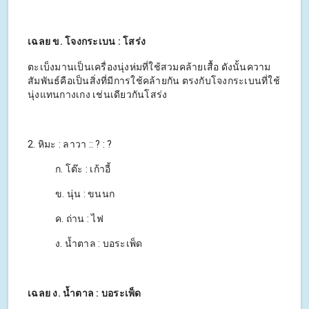
เฉลย ข. โจงกระเบน : โสร่ง
ตะเบ็งมานเป็นเครื่องนุ่งห่มที่ใช้สวมคล้ายเสื้อ ดังนั้นความ
สัมพันธ์คือเป็นสิ่งที่มีการใช้คล้ายกัน ตรงกับโจงกระเบนที่ใช้
นุ่งแทนกางเกง เช่นเดียวกันโสร่ง
2. หิมะ : ลาวา :: ? : ?
ก. โต๊ะ : เก้าอี้
ข. นุ่น : ขนนก
ค. ถ่าน : ไฟ
ง. น้ำตาล : บอระเพ็ด
เฉลย ง. น้ำตาล : บอระเพ็ด