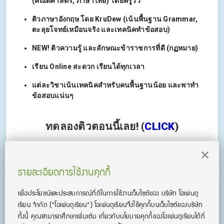
(คณิตศาสตร์, ภาษาไทย) โดยครูวิว
ติวภาษาอังกฤษ โดย KruDew (เน้นพื้นฐาน Grammar,
ตะลุยโจทย์เหมือนจริง และเทคนิคทำข้อสอบ)
NEW! ติวความรู้ และลักษณะข้าราชการที่ดี (กฏหมาย)
เรียน Online สะดวก เรียนได้ทุกเวลา
แต่ละวิชาเน้นเทคนิคสำหรับคนพื้นฐานน้อย และพาทำ
ข้อสอบแน่นๆ
ทดลองติวตอนนี้เลย! (
CLICK
)
รายละเอียดการใช้งานคุกกี้
เพื่อประโยชน์และประสบการณ์ที่ดีในการใช้งานเว็บไซต์ของ บริษัท โอเพ่นดู
เรียน จํากัด
(“โอเพ่นดูเรียน”)
โอเพ่นดูเรียนจึงใช้คุกกี้บนเว็บไซต์ของบริษัท
ทั้งนี้ คุณสามารถศึกษาเพิ่มเติม เกี่ยวกับนโยบายคุกกี้ของโอเพ่นดูเรียนได้ที่