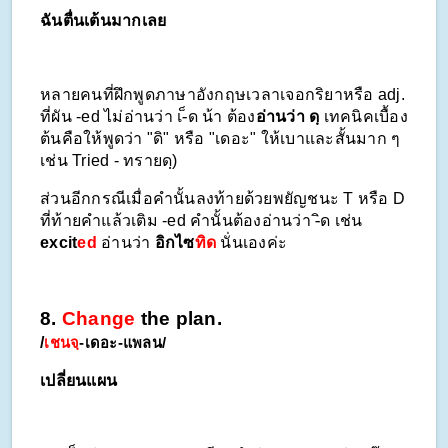
ฉันตื่นเต้นมากเลย
หลายคนที่ฝึกพูดภาษาอังกฤษเวลาเจอกริยาหรือ adj. 
ที่ผัน -ed ไม่อ่านว่า เ-็ด น้า ต้อง
อ่านว่า ดฺ
 เทคนิคเบื้อง
ต้นคือให้พูดว่า "ดิ" หรือ "เดอะ" ให้เบาและสั้นมาก ๆ 
เช่น Tried - ทรายดฺ) 
ส่วนอีกกรณีเมื่อคำนั้นลงท้ายด้วยพยัญชนะ T หรือ D 
ที่ท้ายคำแล้วเติม -ed คำนั้นต้องอ่านว่า -ิด เช่น 
excit
ed 
อ่านว่า 
อิกไซ
ทิด
 นั่นเองค่ะ
8. 
Change
 the plan.
/
เชนจฺ
-เดอะ-แพลน/
เปลี่ยนแผน