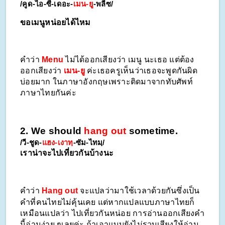
/คูด-ไอ-ซี-เดอะ-
เมน-ยู
-พลีซ/
ขอเมนูหน่อยได้ไหม
คำว่า 
Menu
 ไม่ได้ออกเสียงว่า เมนู
นะเธอ แต่ต้อง
ออกเสียงว่า 
เมน-ยู
 ค่ะเธอครูเห็นว่าเธอจะพูดกันผิด
บ่อยมาก ในภาษาอังกฤษเพราะติดมาจากทับศัพท์
ภาษาไทยกันค่ะ
2. We should 
hang out
 sometime.
/วี-ชูด-
แฮง-เงาทฺ
-ซัม-ไทมฺ/
เราน่าจะไปเที่ยวกันบ้างนะ
คำว่า 
Hang out
 จะแปลว่ามาใช้เวลาด้วยกันซึ่งเป็น
คำที่คนไทยไม่คุ้นเคย แต่หากแปลแบบภาษาไทยก็
เหมือนแปลว่า ไปเที่ยวกันหน่อย การอ่านออกเสียงคำ
นี้อ่านง่าย ๆเลยค่ะ ถ้าเอาแบบยังไม่รวบเสียงให้อ่าน