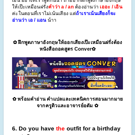
เอน อย่างที่เราพูดกันน้า ถ้าอยากฝึกพูดภาษาอังกฤษ
ให้เป๊ะเหมือนฝรั่ง
คำว่า a / an
 ต้องอ่านว่า 
เออะ / เอิน
ค่ะในตอนที่เราไม่เน้นเสียง แต่
ถ้าเราเน้นเสียงก็จะ
อ่านว่า เอ / แอน
 น้าา
✿ ฝึกพูดภาษาอังกฤษให้ออกเสียงเป๊ะเหมือนฝรั่งต้อง
หนังสือถอดสูตร Conver✿
✿ พร้อมคำอ่าน คำแปลและเทคนิคการสอนมากมาย
จากครูดิวและอาจารย์อดัม ✿
6. Do you have 
the
 outfit for a birthday 