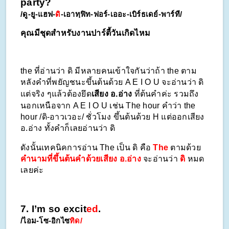
party?
/ดู-ยู-แฮฟ-
ดิ
-เอาทฺฟิท-ฟอร์-เออะ-เบิร์ธเดย์-พาร์ที/
คุณมีชุดสำหรับงานปาร์ตี้วันเกิดไหม
the ที่อ่านว่า ดิ มีหลายคนเข้าใจกันว่าถ้า the ตาม
หลังคำที่พยัญชนะขึ้นต้นด้วย A E I O U จะอ่านว่า ดิ 
แต่จริง ๆแล้วต้องยึด
เสียง อ.อ่าง
 ที่ต้นคำค่ะ รวมถึง
นอกเหนือจาก A E I O U เช่น The hour คำว่า the 
hour /ดิ-อาวเวอะ/ ชั่วโมง ขึ้นต้นด้วย H แต่ออกเสียง 
อ.อ่าง ทั้งคำก็เลยอ่านว่า ดิ 
ดังนั้นเทคนิคการอ่าน The เป็น ดิ คือ 
The
 ตามด้วย
คำนามที่ขึ้นต้นคำด้วยเสียง อ.อ่าง
 จะอ่านว่า 
ดิ
 หมด
เลยค่ะ
7. I’m so excit
ed
.
/ไอม-โซ-อิกไซ
ทิด/