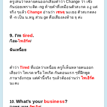
ครูเห็นว่าหลายคนออกเสียงคำว่า Change ว่า เช๊ง 
กันบ่อยเพราะติด -ng ท้ายคำที่เหมือนตัวสะกด ง.งู แต่
จริง ๆแล้ว 
Change 
อ่านว่า 
เชนจฺ
 นะเธอ ตัวสะกดลง
ที -n เป็น น.หนู ส่วน ge คือเสียงลงท้าย จฺ ค่ะ
9. I’m 
tired
.
/ไอม-
ไทเอิร์ด
/
ฉันเหนื่อย
คำว่า 
Tired
 ที่แปลว่าเหนื่อย ครูก็เห็นหลายคนออก
เสียงว่า ไทเรด หรือ ไทเริด กันตอนแรก ๆที่ฝึกพูด
ภาษาอังกฤษ แต่คำนี้จริง ๆแล้วต้องอ่านว่า 
ไทเอิร์ด
นะคะ
What’s your 
business
?
10. 