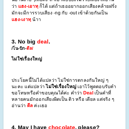
ว่า 
แฮง-เอาทฺ
 ก็ได้ แต่ถ้าเธออยากออกเสียงคล้ายฝรั่ง
มักจะมีการรวบเสียง -ng กับ -out เข้าด้วยกันเป็น 
แฮง-เงาทฺ
 น้าา 
3. No big 
deal
.
/โน-บิก-
ดีล/
ไม่ใช่เรื่องใหญ่
ประโยคนี้ไม่ได้แปลว่า ไม่ใช่การตกลงกันใหญ่ ๆ 
นะคะ แต่แปลว่า 
ไม่ใช่เรื่องใหญ่
 เอาไว้พูดตอบรับคำ
ขอโทษหรือคำขอบคุณได้ค่ะ คำว่า 
Deal
 เป็นคำที่
หลายคนมักออกเสียงผิดเป็น ดิว หรือ เดียล แต่จริง ๆ
อ่านว่า 
ดีล
 ค่ะเธอ
4. May I have 
chocolate
, please?