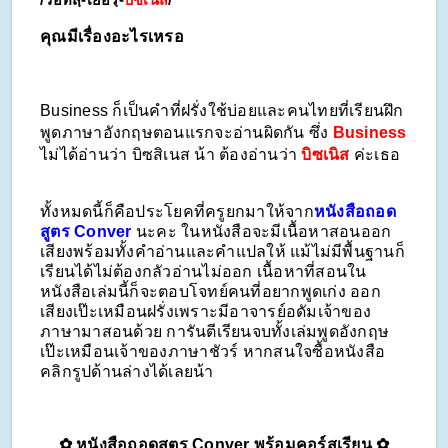
/วอทสฺ-เยอรฺ-
บิซเนิส
/
คุณมีเรื่องอะไรเหรอ
Business ก็เป็นคำที่ฝรั่งใช้บ่อยและคนไทยที่เรียนฝึก
พูดภาษาอังกฤษตอนแรกจะอ่านผิดกัน ซึ่ง 
Business
ไม่ได้อ่านว่า บิซสิเนส น้า ต้องอ่านว่า 
บิซเนิส
 ค่ะเธอ
ทั้งหมดนี้ก็คือประโยคที่ครูยกมาให้จาก
หนังสือถอด
สูตร Conver
 นะคะ ในหนังสือจะมีเนื้อหาสอนออก
เสียงพร้อมทั้งคำอ่านและคำแปลให้ แม้ไม่มีพื้นฐานก็
เรียนได้ไม่ต้องกลัวอ่านไม่ออก เนื้อหาที่สอนใน
หนังสือเล่มนี้ก็จะตอบโจทย์คนที่อยากพูดเก่ง ออก
เสียงเป๊ะเหมือนฝรั่งเพราะมีอาจารย์อดัมเจ้าของ
ภาษามาสอนด้วย การันตีเรียนจบทั้งเล่มพูดอังกฤษ
เป๊ะเหมือนเจ้าของภาษาชัวร์ หากสนใจซื้อหนังสือ
คลิกรูปด้านล่างได้เลยน้า
✿ หนังสือถอดสูตร Conver พร้อมคอร์สเรียน ✿