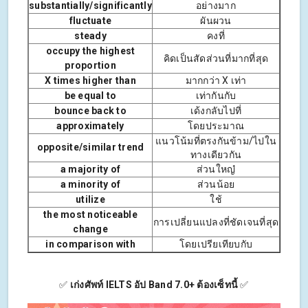
substantially/significantly
อย่างมาก
fluctuate
ผันผวน
steady
คงที่
occupy the highest
คิดเป็นสัดส่วนที่มากที่สุด
proportion
X times higher than
มากกว่า X เท่า
be equal to
เท่ากันกับ
bounce back to
เด้งกลับไปที่
approximately
โดยประมาณ
แนวโน้มที่ตรงกันข้าม/ไปใน
opposite/similar trend
ทางเดียวกัน
a majority of
ส่วนใหญ๋
a minority of
ส่วนน้อย
utilize
ใช้
the most noticeable
การเปลี่ยนแปลงที่ชัดเจนที่สุด
change
in comparison with
โดยเปรียเทียบกับ
✅
เก่งศัพท์ IELTS อัป Band 7.0+ ต้องเซ็ทนี้
✅