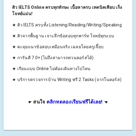
ติว IELTS Online ครบทุกทักษะ เนื้อหาครบ เทคนิคเพียบ เก็ง
โจทย์แม่น!
★ ติว IELTS ครบทั้ง Listening/Reading/Writing/Speaking
★ ติวจากพื้นฐาน เจาะลึกข้อสอบทุกพาร์ท โจทย์ทุกแบบ
★ ตะลุยแนวข้อสอบเหมือนจริง เฉลยโดยครูเจี๊ยบ
★ การันตี 7.0+ (ไม่ถึงสามารถทวนคอร์สได้)
★ เรียนแบบ Online ไม่ต้องเดินทางไปไหน
★ บริการตรวจการบ้าน Writing ฟรี 2 Tasks (จากในคอร์ส)
สนใจ
คลิกทดลองเรียนฟรีได้เลย!
☛
☚