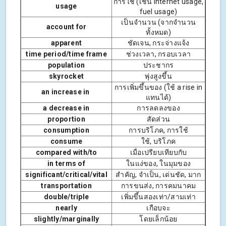
การใช้ (เช่น Internet usage,
usage
fuel usage)
เป็นจำนวน (จากจำนวน
account for
ทั้งหมด)
apparent
ชัดเจน, กระจ่างแจ้ง
time period/time frame
ช่วงเวลา, กรอบเวลา
population
ประชากร
skyrocket
พุ่งสูงขึ้น
การเพิ่มขึ้นของ (ใช้ a rise in
an increase in
แทนได้)
a decrease in
การลดลงของ
proportion
สัดส่วน
consumption
การบริโภค, การใช้
consume
ใช้, บริโภค
compared with/to
เมื่อเปรียบเทียบกับ
in terms of
ในแง่ของ, ในมุมของ
significant/critical/vital
สำคัญ, จำเป็น, เด่นชัด, มาก
transportation
การขนส่ง, การคมนาคม
double/triple
เพิ่มขึ้นสองเท่า/สามเท่า
nearly
เกือบจะ
slightly/marginally
โดยเล็กน้อย