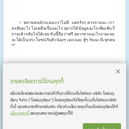
✨ หลายคนมักจะตอบว่าไม่มี.. แต่จริงๆ ควรถามนะ เรา
สงสัยอะไร ไม่เคลียเรื่องอะไร อยากได้ข้อมูลอะไรเพิ่มเติม ก็
ถามเค้ากลับไปได้เลย ข้อนี้ถือว่าฟรี อยากถามอะไรถามเลย
จะได้เป็นประโยชน์กับตัวน้องๆ เองเนอะ สู้ๆ กันนะจ๊ะทุกคน
^^
รายละเอียดการใช้งานคุกกี้
เพื่อประโยชน์และประสบการณ์ที่ดีในการใช้งานเว็บไซต์ของ บริษัท โอเพ่นดู
เรียน จํากัด
(“โอเพ่นดูเรียน”)
โอเพ่นดูเรียนจึงใช้คุกกี้บนเว็บไซต์ของบริษัท
ทั้งนี้ คุณสามารถศึกษาเพิ่มเติม เกี่ยวกับนโยบายคุกกี้ของโอเพ่นดูเรียนได้ที่
นโยบายคุกกี้
และคุณสามารถปฏิเสธคุกกี้ได้
โดย G ! F T