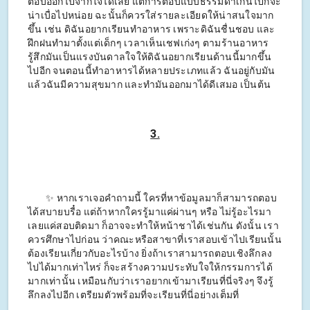
ตอบออกไปจากใจได้เลย แต่การตอบแบบธรรมดาเกินไปก็จะ
น่าเบื่อไปหน่อย ฉะนั้นก็ควรใส่รายละเอียดให้น่าสนใจมาก
ขึ้น เช่น ดิฉันอยากเรียนทำอาหาร เพราะดิฉันชื่นชอบ และ
ฝึกฝนทำมาตั้งแต่เด็กๆ เวลาเห็นเชฟเก่งๆ ตามร้านอาหาร
รู้สึกมันเป็นแรงบันดาลใจให้ดิฉันอยากเรียนด้านนี้มากขึ้น
ไปอีก จนตอนนี้ทำอาหารได้หลายประเภทแล้ว ฉันอยู่กับมัน
แล้วฉันมีความสุขมาก และทำมันออกมาได้ดีเสมอ เป็นต้น
3.
✨ หากเราเจอคำถามนี้ ใครที่หาข้อมูลมาก็สามารถตอบ
ได้สบายบรื๋อ แต่ถ้าหากใครรู้มาแค่ผ่านๆ หรือ ไม่รู้อะไรมา
เลยแค่สอบติดมา ก็อาจจะทำให้หน้าชาได้เช่นกัน ดังนั้น เรา
ควรศึกษาไปก่อน ว่าคณะหรือสาขาที่เราสอบเข้าไปเรียนนั้น
ต้องเรียนเกี่ยวกับอะไรบ้าง ยิ่งถ้าเราสามารถตอบเชิงลึกลง
ไปได้มากเท่าไหร่ ก็จะสร้างความประทับใจให้กรรมการได้
มากเท่านั้น เหมือนกับว่าเราอยากเข้ามาเรียนที่นี่จริงๆ จึงรู้
ลึกลงไปอีก เตรียมตัวพร้อมที่จะเรียนที่นี่อย่างเต็มที่