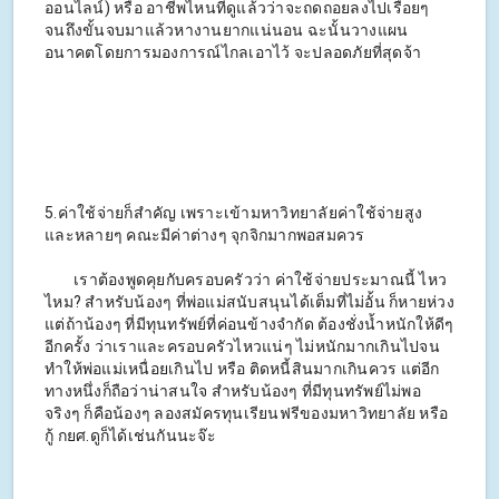
ออนไลน์) หรือ อาชีพไหนที่ดูแล้วว่าจะถดถอยลงไปเรื่อยๆ
จนถึงขั้นจบมาแล้วหางานยากแน่นอน ฉะนั้นวางแผน
อนาคตโดยการมองการณ์ไกลเอาไว้ จะปลอดภัยที่สุดจ้า
5.ค่าใช้จ่ายก็สำคัญ เพราะเข้ามหาวิทยาลัยค่าใช้จ่ายสูง
และหลายๆ คณะมีค่าต่างๆ จุกจิกมากพอสมควร
เราต้องพูดคุยกับครอบครัวว่า ค่าใช้จ่ายประมาณนี้ ไหว
ไหม? สำหรับน้องๆ ที่พ่อแม่สนับสนุนได้เต็มที่ไม่อั้น ก็หายห่วง
แต่ถ้าน้องๆ ที่มีทุนทรัพย์ที่ค่อนข้างจำกัด ต้องชั่งน้ำหนักให้ดีๆ
อีกครั้ง ว่าเราและครอบครัวไหวแน่ๆ ไม่หนักมากเกินไปจน
ทำให้พ่อแม่เหนื่อยเกินไป หรือ ติดหนี้สินมากเกินควร แต่อีก
ทางหนึ่งก็ถือว่าน่าสนใจ สำหรับน้องๆ ที่มีทุนทรัพย์ไม่พอ
จริงๆ ก็คือน้องๆ ลองสมัครทุนเรียนฟรีของมหาวิทยาลัย หรือ
กู้ กยศ.ดูก็ได้เช่นกันนะจ๊ะ