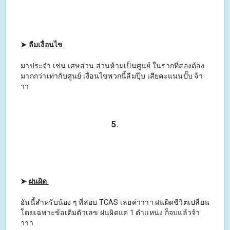
➤
ลืมเงื่อนไข
มาประจำ เช่น เศษส่วน ส่วนห้ามเป็นศูนย์ ในรากที่สองต้อง
มากกว่าเท่ากับศูนย์ เงื่อนไขพวกนี้ลืมปุ๊บ เสียคะแนนปั๊บ จ้า
าา
5.
➤
ฝนผิด
อันนี้สำหรับน้อง ๆ ที่สอบ TCAS เลยค่าาาา ฝนผิดชีวิตเปลี่ยน
โดยเฉพาะข้อเติมตัวเลข ฝนผิดแค่ 1 ตำแหน่ง ก็จบแล้วจ้า
าาา