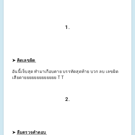
1.
➤
คิดเลขผิด
อันนี้เจ็บสุด ทำมาเกือบตาย บรรทัดสุดท้าย บวก ลบ เลขผิด
เสียดายยยยยยยยยยยยย T T
2.
➤
ลืมตรวจคำตอบ