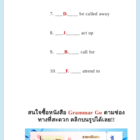
7. ___
D.
____ be called away
8. ___
J.
_____ act up
9. ___
B.
____ call for
10. ___
F.
____ attend to
สนใจซื้อหนังสือ
Grammar Go
ตามช่อง
ทางที่สะดวก คลิกบนรูปได้เลย!!