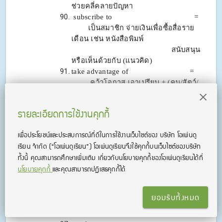
ช่วยคลี่คลายปัญหา
subscribe to =
เป็นสมาชิก จ่ายเงินเพื่อซื้อสื่อราย
เดือน เช่น หนังสือพิมพ์
สนับสนุน
หรือเห็นด้วยกับ
(แนวคิด)
take advantage of =
คว้าโอกาส เอาเปรียบ + (คน/สัตว์/
สิ่งของ)
take over =
รายละเอียดการใช้งานคุกกี้
ได้รับอำนาจในการควบคุม
(สิ่งของ) แทนที่อีก
คนหนึ่ง
เพื่อประโยชน์และประสบการณ์ที่ดีในการใช้งานเว็บไซต์ของ บริษัท โอเพ่นดู
take part in
เรียน จํากัด
(“โอเพ่นดูเรียน”)
โอเพ่นดูเรียนจึงใช้คุกกี้บนเว็บไซต์ของบริษัท
= มีส่วนร่วมใน
ทั้งนี้ คุณสามารถศึกษาเพิ่มเติม เกี่ยวกับนโยบายคุกกี้ของโอเพ่นดูเรียนได้ที่
take place on =
นโยบายคุกกี้
และคุณสามารถปฏิเสธคุกกี้ได้
เกิดขึ้นใน + (วันที่)
take pride in
= ภูมิใจใน
ยอมรับทั้งหมด
take up
= ใช้พื้นที่หรือเวลาอย่างเต็มที่