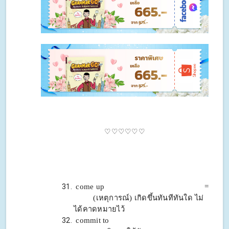
♡♡♡♡♡♡
come up =
(เหตุการณ์) เกิดขึ้นทันทีทันใด ไม่
ได้
คาดหมายไว้
commit to