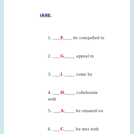
เฉลย:
1. ___
E.
___ be compelled to
2. ___
G.
____ appeal to
3. ___
I.
____ come by
4. ___
H.
____ collaborate
with
5. ___
A.
____ be situated on
6. ___
C.
____ be met with