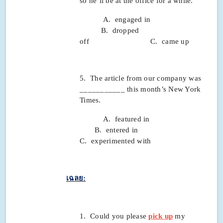
so he’ll be at the office for a while.
A. engaged in
B. dropped
off C. came up
5. The article from our company was
___________ this month’s New York
Times.
A. featured in
B. entered in
C. experimented with
เฉลย:
1. Could you please
pick up
my