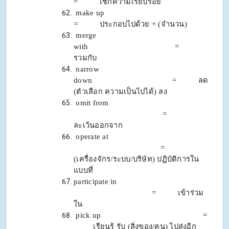
= เช็กความเรียบร้อย
make up
= ประกอบไปด้วย + (จำนวน)
merge
with =
รวมกับ
narrow
down = ลด
(ตัวเลือก ความเป็นไปได้) ลง
omit from
=
ละเว้นออกจาก
operate at
=
(เครื่องจักร/ระบบ/บริษัท) ปฏิบัติการ
ใน
แบบที่
participate in
= เข้าร่วม
ใน
pick up =
เรียนรู้ รับ (สิ่งของ/คน) ไปส่งอีก