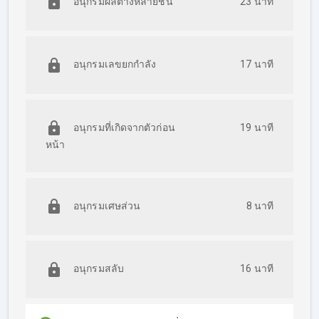
อนุกรมผลต่างหลายชั้น
23 นาที
จริง เพื่อประเมินความก้าวหน้าของผู้เรียน และเพื่อให้ผู้
เรียนพร้อมไปสอบจริง ๆ
ผู้ที่จะผ่านการสอบ ก.พ. ภาค ก ไปได้นั้น จะต้องอาศัย
ทักษะ ที่ต้องฝึกฝน การทำแนวข้อสอบซ้ำบ่อย ๆ ซึ่งเนื้อหา
อนุกรมเลขยกกำลัง
17 นาที
ทั้งหมดได้รวบรวมไว้ในให้ครบถ้วนในคอร์สนี้แล้ว เหลือ
แค่เพียงความตั้งใจจากผู้เรียนเท่านั้นที่จะทำให้ผู้เรียน
ประสบความสำเร็จได้
อนุกรมที่เกิดจากตัวก่อน
19 นาที
แถมฟรี
หน้า
พิเศษสำหรับผู้ที่ลงเรียนคอร์สนี้แล้ว ไม่เข้าใจตรงไหน
สามารถทักมาสอบถามได้ตลอดเวลา ที่ Line ID
:@viewmath
อนุกรมเศษส่วน
8 นาที
อนุกรมสลับ
16 นาที