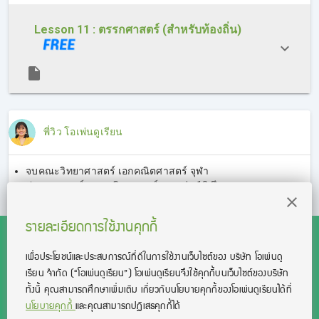
Lesson 11 : ตรรกศาสตร์ (สำหรับท้องถิ่น)
พี่วิว โอเพ่นดูเรียน
จบคณะวิทยาศาสตร์ เอกคณิตศาสตร์ จุฬา
ประสบการณ์สอนคณิตศาสตร์มากกว่า 10 ปี
มีลูกศิษย์มากกว่า 1,000 คน
รายละเอียดการใช้งานคุกกี้
เพื่อประโยชน์และประสบการณ์ที่ดีในการใช้งานเว็บไซต์ของ บริษัท โอเพ่นดู
เรียน จํากัด
(“โอเพ่นดูเรียน”)
โอเพ่นดูเรียนจึงใช้คุกกี้บนเว็บไซต์ของบริษัท
สงวนลิขสิทธิ์โดย บริษัท โอเพ่นดูเรียน จำกัด 2021 ©︎ OpenDurian
ทั้งนี้ คุณสามารถศึกษาเพิ่มเติม เกี่ยวกับนโยบายคุกกี้ของโอเพ่นดูเรียนได้ที่
Co., Ltd.
นโยบายคุกกี้
และคุณสามารถปฏิเสธคุกกี้ได้
TOEIC® and TOEFL® are registered trademarks of Educational Testing
Service (ETS).