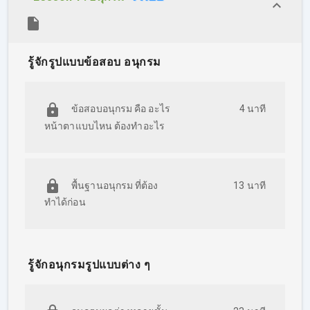
ก.พ. ปีล่าสุด
คอร์สออกแบบมาสำหรับคนที่ไม่เก่งคณิตศาสตร์✨
หรือ ทิ้ง
คณิตศาสตร์ไปนานแล้ว โดยในคอร์สจะเริ่มปูพื้นฐานใหม่ทั้งหมด
รู้จักรูปแบบข้อสอบ อนุกรม
ทุกอย่าง
แล้วค่อยๆ พาทำแบบฝึกหัดจากง่ายไปหายาก บอกเลยว่าแบบ
ข้อสอบอนุกรม คือ อะไร
4 นาที
ฝึกหัดในคอร์สนี้เยอะสุดๆ ไปเลย แล้วปิดท้ายด้วยการฝึกทำแนว
หน้าตาแบบไหน ต้องทำอะไร
ข้อสอบจริง ก.พ. ภาค ก จากคลังข้อสอบเก่า ก.พ. ภาค ก และฝึก
ตะลุยโจทย์ที่เก็งตามแนวรูปแบบข้อสอบใหม่ที่ประกาศออกมา
ล่าสุด เพื่อให้ผู้เรียนพร้อมไปสอบจริงๆ
พื้นฐานอนุกรม ที่ต้อง
13 นาที
ผู้ที่จะผ่านการสอบ ก.พ. และท้องถิ่น ไปได้นั้น จะต้องอาศัยทักษะ ที่
ทำได้ก่อน
ต้องฝึกฝน การทำแนวข้อสอบซ้ำบ่อย ๆ ซึ่งเนื้อหาทั้งหมดได้
รวบรวมไว้ในให้ครบถ้วนในคอร์สนี้แล้ว เหลือแค่เพียงความตั้งใจ
จากผู้เรียนเท่านั้นที่จะทำให้ผู้เรียนประสบความสำเร็จได้
รู้จักอนุกรมรูปแบบต่าง ๆ