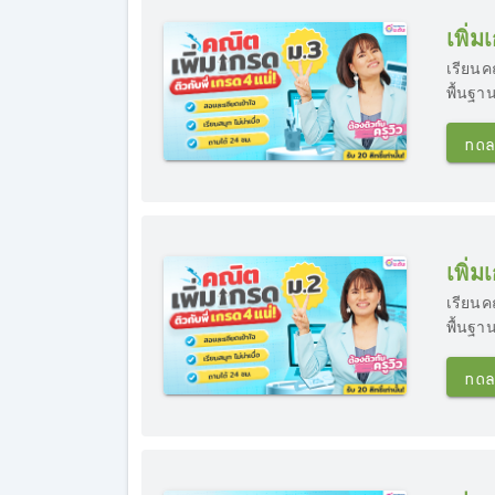
เพิ่
เรียนค
พื้นฐาน
ทดล
เพิ่
เรียนค
พื้นฐาน
ทดล