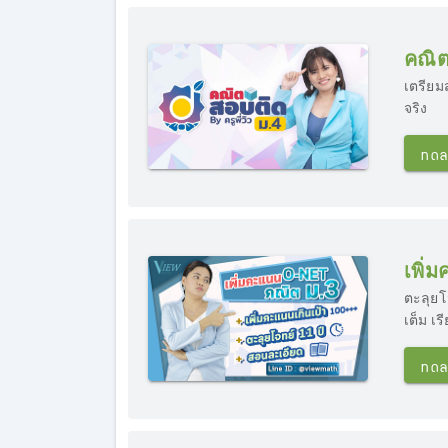
คณิต
เตรียมส
จริง
ทดล
เพิ่
ตะลุยโ
เต็ม เ
ทดล