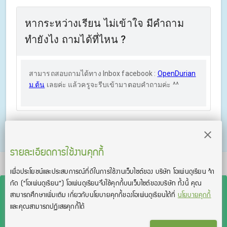
หากระหว่างเรียน ไม่เข้าใจ มีคำถาม
ทำยังไง ถามได้ที่ไหน ?
สามารถสอบถามได้ทาง Inbox facebook :
OpenDurian
ม.ต้น
เลยค่ะ แล้วครูจะรีบเข้ามาตอบคำถามค่ะ ^^
รายละเอียดการใช้งานคุกกี้
TOEIC® and TOEFL® are registered trademarks of Educational Testing Service
เพื่อประโยชน์และประสบการณ์ที่ดีในการใช้งานเว็บไซต์ของ บริษัท โอเพ่นดูเรียน จํา
(ETS). This product is not endorsed or approved by ETS.
กัด
(“โอเพ่นดูเรียน”)
โอเพ่นดูเรียนจึงใช้คุกกี้บนเว็บไซต์ของบริษัท ทั้งนี้ คุณ
สามารถศึกษาเพิ่มเติม เกี่ยวกับนโยบายคุกกี้ของโอเพ่นดูเรียนได้ที่
นโยบายคุกกี้
และคุณสามารถปฏิเสธคุกกี้ได้
สงวนลิขสิทธิ์โดย บริษัท โอเพ่นดูเรียน จำกัด 2026 —
OpenDurian Co., Ltd.