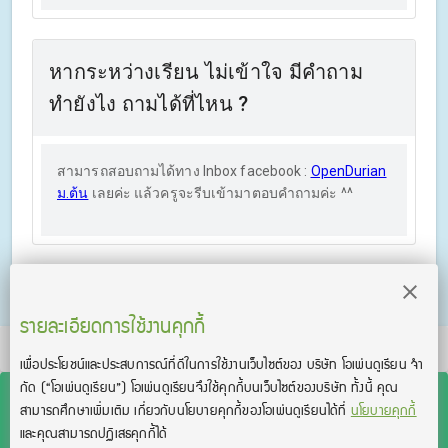
หากระหว่างเรียน ไม่เข้าใจ มีคำถาม
ทำยังไง ถามได้ที่ไหน ?
สามารถสอบถามได้ทาง Inbox facebook :
OpenDurian
ม.ต้น
เลยค่ะ แล้วครูจะรีบเข้ามาตอบคำถามค่ะ ^^
รายละเอียดการใช้งานคุกกี้
TOEIC® and TOEFL® are registered trademarks of Educational Testing Service
เพื่อประโยชน์และประสบการณ์ที่ดีในการใช้งานเว็บไซต์ของ บริษัท โอเพ่นดูเรียน จํา
(ETS). This product is not endorsed or approved by ETS.
กัด
(“โอเพ่นดูเรียน”)
โอเพ่นดูเรียนจึงใช้คุกกี้บนเว็บไซต์ของบริษัท ทั้งนี้ คุณ
สามารถศึกษาเพิ่มเติม เกี่ยวกับนโยบายคุกกี้ของโอเพ่นดูเรียนได้ที่
นโยบายคุกกี้
และคุณสามารถปฏิเสธคุกกี้ได้
สงวนลิขสิทธิ์โดย บริษัท โอเพ่นดูเรียน จำกัด 2026 —