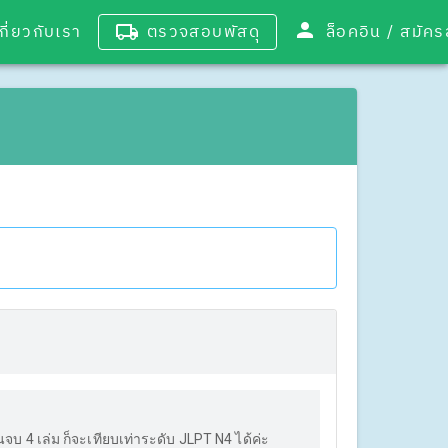
เกี่ยวกับเรา
ตรวจสอบพัสดุ
ล็อคอิน / 
นจบ 4 เล่ม ก็จะเทียบเท่าระดับ JLPT N4 ได้ค่ะ