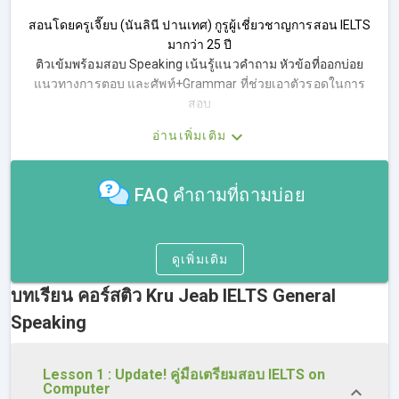
สอนโดยครูเจี๊ยบ (นันลินี ปานเทศ) กูรูผู้เชี่ยวชาญการสอน IELTS
มากว่า 25 ปี
ติวเข้มพร้อมสอบ Speaking เน้นรู้แนวคำถาม หัวข้อที่ออกบ่อย
แนวทางการตอบ และศัพท์+Grammar ที่ช่วยเอาตัวรอดในการ
สอบ
อ่านเพิ่มเติม
ภาพรวมการสอบ IELTS Speaking (General Training)
รู้เกณฑ์การให้คะแนน IELTS Speaking (General Training)
เพื่อพัฒนาตัวเอง
FAQ คำถามที่ถามบ่อย
เคล็ดลับเพิ่มคะแนน และเอาตัวรอดในวันสอบจริง
เทคนิค และเคล็ดลับแนวทางการสอบเช่น การออกเสียงภาษา
ดูเพิ่มเติม
อังกฤษ ศัพท์ที่ควรรู้ หัวข้อ Grammar ที่จำเป็น เป็นต้น
บทเรียน คอร์สติว Kru Jeab IELTS General
รูปแบบ และตัวอย่างแนวการตอบ IELTS Speaking (General
Speaking
Training) Part 1
รูปแบบ และตัวอย่างแนวการตอบ IELTS Speaking (General
Lesson 1 : Update! คู่มือเตรียมสอบ IELTS on
Training) Part 2
Computer