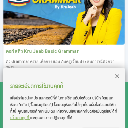
คอร์สติว Kru Jeab Basic Grammar
ติว Grammar ครบ! เพื่อการสอบ กับครูเจี๊ยบประสบการณ์ติวกว่า
25 ปี
รายละเอียดการใช้งานคุกกี้
เพื่อประโยชน์และประสบการณ์ที่ดีในการใช้งานเว็บไซต์ของ บริษัท โอเพ่นดู
เรียน จํากัด
(“โอเพ่นดูเรียน”)
โอเพ่นดูเรียนจึงใช้คุกกี้บนเว็บไซต์ของบริษัท
สงวนลิขสิทธิ์โดย บริษัท โอเพ่นดูเรียน จำกัด 2021 ©︎ OpenDurian
ทั้งนี้ คุณสามารถศึกษาเพิ่มเติม เกี่ยวกับนโยบายคุกกี้ของโอเพ่นดูเรียนได้ที่
Co., Ltd.
นโยบายคุกกี้
และคุณสามารถปฏิเสธคุกกี้ได้
TOEIC® and TOEFL® are registered trademarks of Educational Testing
Service (ETS).