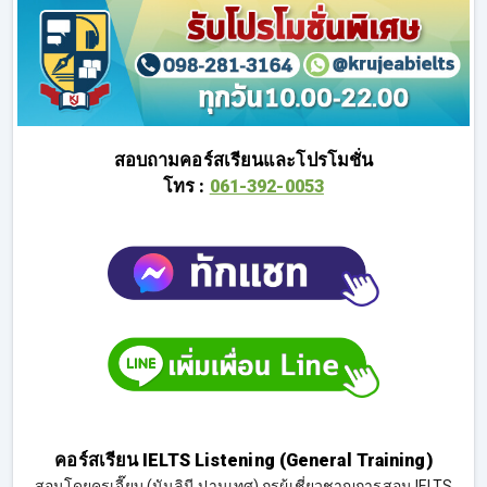
สอบถามคอร์สเรียนและโปรโมชั่น
โทร :
061-392-0053
คอร์สเรียน IELTS Listening (General Training)
สอนโดยครูเจี๊ยบ (นันลินี ปานเทศ) กูรูผู้เชี่ยวชาญการสอน IELTS