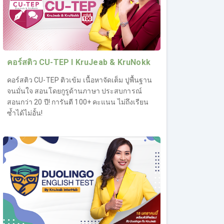
คอร์สติว CU-TEP l KruJeab & KruNokk
คอร์สติว CU-TEP ติวเข้ม เนื้อหาจัดเต็ม ปูพื้นฐาน
จนมั่นใจ สอนโดยกูรูด้านภาษา ประสบการณ์
สอนกว่า 20 ปี! การันตี 100+ คะแนน ไม่ถึงเรียน
ซ้ำได้ไม่อั้น!