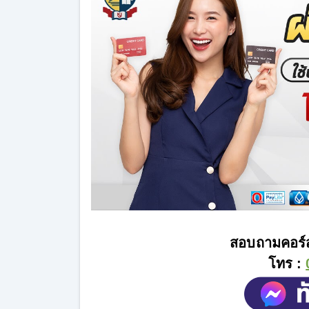
สอบถามคอร์ส
โทร :