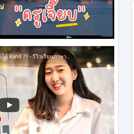
เรียน IELTS ที่ไหนดี? - น้องชิงสอบ IELTSได้ Band 7!! - รีวิวเรียนภาษาอังกฤษติวสอบ IELTS กับครูเจี๊ยบ