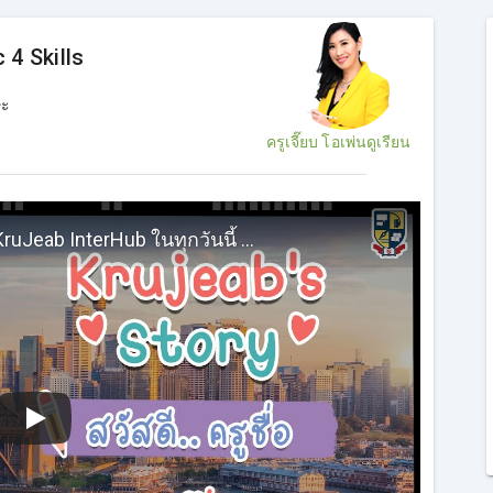
 4 Skills
ษะ
ครูเจี๊ยบ โอเพ่นดูเรียน
ทำความรู้จักกับครูเจี๊ยบ กว่าจะมาเป็น KruJeab InterHub ในทุกวันนี้ ต้องผ่านอะไรบ้าง #ครูเจี๊ยบIELTS