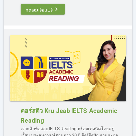
บน Facebook :
Kru Jeab IELTS คอร์สติวไอเอลออนไลน์ กา
รันตี 7.0
โดยคำถามของผู้เรียนจะถูกส่งไปยังครูผู้สอนโดยตรง
ทดลองเรียนฟรี
ก่อนจะส่งคำตอบที่ถูกต้องกลับไปทาง Inbox เช่นกัน ภายใน
เวลาอันรวดเร็ว ผู้เรียนสามารถสบายใจได้ว่าถึงแม้จะเป็นการ
ติว IELTS ออนไลน์ ก็สามารถถาม-ตอบได้เหมือนกับอยู่ใน
ห้องเรียน
พื้นฐานอ่อนติว IELTS ได้ไหม?
อย่างที่ได้กล่าวไปในข้างต้น ว่าเรามีคอร์สติว IELTS ครบวงจร
เหมาะสำหรับผู้เรียนทุกราย แม้ผู้เรียนจะอยู่ในกลุ่ม “พื้นฐาน
อ่อน” ก็สามารถเรียน IELTS ออนไลน์กับเราได้ เพราะเรามี
คอร์สติว Kru Jeab IELTS Academic
คอร์ส Basic Grammar แบบรวบรัด เป็นเนื้อหาสรุปตั้งแต่ต้น
จนจบครบเครื่องเรื่อง Grammar ภาษาอังกฤษ ที่จะทำให้ผู้
Reading
เรียนเข้าใจหลักการ ไวทยากรณ์ละเอียด สามารถนำไปใช้ทำ
เจาะลึกข้อสอบ IELTS Reading พร้อมเทคนิคโดยครู
ข้อสอบในสนามจริงได้ และเป็นการปูพื้นฐานก่อนติวสอบ
เจี๊ยบ ประสบการณ์สอนกว่า 20 ปี จึงรู้ถึงปัญหาและจุด