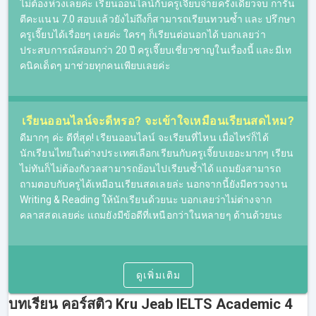
ไม่ต้องห่วงเลยค่ะ เรียนออนไลน์กับครูเจี๊ยบจ่ายครั้งเดียวจบ การัน
ตีคะแนน 7.0 สอบแล้วยังไม่ถึงก็สามารถเรียนทวนซ้ำ และ ปรึกษา
ครูเจี๊ยบได้เรื่อยๆ เลยค่ะ ใครๆ ก็เรียนต่อนอกได้ บอกเลยว่า
ประสบการณ์สอนกว่า 20 ปี ครูเจี๊ยบเชี่ยวชาญในเรื่องนี้ และมีเท
คอร์สเรียน IELTS ออนไลน์ของเรา
คนิคเด็ดๆ มาช่วยทุกคนเพียบเลยค่ะ
ที่นี่รองรับการเรียน IELTS Online โดยผู้เรียนจะสามารถรับชม
คลิปการสอนได้ผ่านทางออนไลน์ หลังจากที่ผู้เรียนชำระเงิน
เรียบร้อยแล้ว จะสามารถ Log in เข้าระบบเพื่อเรียนออนไลน์ได้
เรียนออนไลน์จะดีหรอ? จะเข้าใจเหมือนเรียนสดไหม?​
สามารถเลือกเวลาเรียนเองได้ หรือรับชมย้อนหลังได้แบบไม่อั้น
ดีมากๆ ค่ะ ดีที่สุด! เรียนออนไลน์ จะเรียนที่ไหน เมื่อไหร่ก็ได้
(ภายในระยะเวลาของคอร์ส)
นักเรียนไทยในต่างประเทศเลือกเรียนกับครูเจี๊ยบเยอะมากๆ เรียน
ไม่ทันก็ไม่ต้องกังวลสามารถย้อนไปเรียนซ้ำได้ แถมยังสามารถ
เหมาะสำหรับผู้ที่มีข้อจำกัดในเรื่องของเวลาและในเรื่องของ
ถามตอบกับครูได้เหมือนเรียนสดเลยล่ะ นอกจากนี้ยังมีตรวจงาน
การเดินทาง เพราะการเรียน IELTS ออนไลน์ สามารถเรียนได้
Writing & Reading ให้นักเรียนด้วยนะ บอกเลยว่าไม่ต่างจาก
ทุกที่ทุกเวลา หากมีอุปกรณ์ที่สามารถเชื่อมต่ออินเตอร์เน็ตได้
คลาสสดเลยค่ะ แถมยังมีข้อดีที่เหนือกว่าในหลายๆ ด้านด้วยนะ
ที่ผ่านมามีผู้ที่เรียน IELTS ออนไลน์หลายๆ คน ชื่นชอบการ
เรียนแบบออนไลน์ เพราะทำให้จัดสรรเวลาในชีวิตได้ง่ายขึ้น
และการเรียนออนไลน์ก็ไม่ได้เป็นอุปสรรคต่อการทำความ
ดูเพิ่มเติม
เข้าใจในเนื้อหาการสอน สำหรับใครที่ยังอยู่ในช่วงตัดสินใจ
สามารถทดลองติว IELTS ฟรีก่อนได้โดยไม่มีค่าใช้จ่าย ไม่มี
บทเรียน คอร์สติว Kru Jeab IELTS Academic 4
ข้อผูกมัดใดๆ อยากรู้ว่า skills ไหนครูเจี๊ยบสอนยังไง ไปลอง