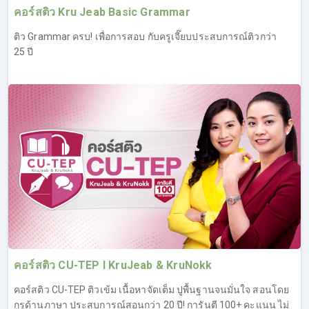
คอร์สติว Kru Jeab Basic Grammar
ติว Grammar ครบ! เพื่อการสอบ กับครูเจี๊ยบประสบการณ์ติวกว่า
25 ปี
2. คอร์สเรียน IELTS Reading
เจาะลึกทุกรูปแบบคำถามที่เจอในข้อสอบ IELTS Reading,
เทคนิคหาคำตอบให้ไว ไม่ต้องอ่านหมด, ตะลุยโจทย์ IELTS
Reading เหมือนจริง
เทคนิคเพียบ สำหรับติวสอบ IELTS Reading โดยเฉพาะ ผู้
เรียนจะได้รู้จักกับข้อสอบ IELTS Reading ทั้ง 2 Task และรู้
เทคนิคในการทำข้อสอบให้ทันเวลา ซึ่งเป็นอีกหนึ่งปัญหาที่พบ
บ่อยของคนทำข้อสอบ Reading ที่มักจะทำไม่ทัน ทำให้คะแนน
ไม่ถึงเกณฑ์ที่ตั้งเป้าไว้ โดยครูเจี๊ยบจะสอนให้ผู้เรียนสามารถ
ทำความเข้าใจได้อย่างง่ายดาย นอกจากเรื่องการทำข้อสอบ
คอร์สติว CU-TEP l KruJeab & KruNokk
ทันเวลา ก็ยังมีเทคนิคอื่นๆ อีกมากมาย เพื่อพิชิตข้อสอบโดย
เฉพาะ ที่ผ่านมาคนที่เรียน IELTS Reading ต่างยอมรับใน
คอร์สติว CU-TEP ติวเข้ม เนื้อหาจัดเต็ม ปูพื้นฐานจนมั่นใจ สอนโดย
เทคนิคครูเจี๊ยบว่าช่วยอัพคะแนนได้จริง และต่างชื่นชอบ
กูรูด้านภาษา ประสบการณ์สอนกว่า 20 ปี! การันตี 100+ คะแนน ไม่