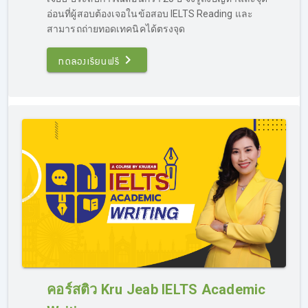
IELTS โดยเนื้อหาในส่วนของ Grammar จะสามารถนำไปต่อย
อ่อนที่ผู้สอบต้องเจอในข้อสอบ IELTS Reading และ
อดการ
เรียน IELTS Writing ได้ (ทดลองเรียน IELTS ฟรี
สามารถถ่ายทอดเทคนิคได้ตรงจุด
คอร์ส Grammar ที่ลิงค์นี้
https://opendurian.com/ielts_grammar/
)
ทดลองเรียนฟรี
รีบสอบ IELTS ติวได้ไหม?
ที่นี่มีคอร์สติว IELTS เร่งรัด สำหรับคนรีบสอบ โดยเนื้อหาใน
คอร์ส จะเน้นการสอนแบบรวบรัด แต่ครบถ้วน การสอนอาจจะ
คอร์สติว Kru Jeab IELTS Academic
ไปเร็วหน่อย โดยจะเน้นเทคนิคขั้นสูง เป็นการติวสอบ IELTS