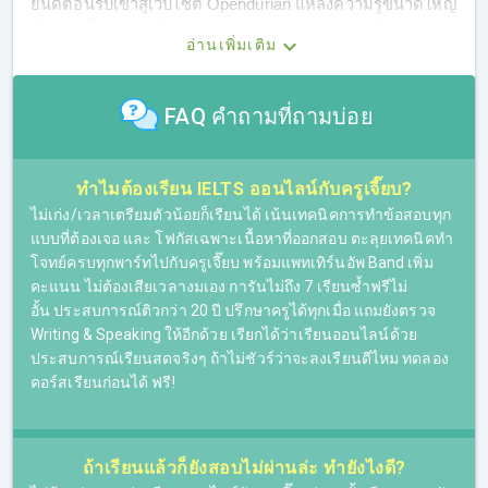
ยินดีต้อนรับเข้าสู่เว็บไซต์ Opendurian แหล่งความรู้ขนาดใหญ่
ที่พร้อมเป็นตัวช่วยให้ทุกคนได้พิชิตเป้าหมายอย่างใจ สำหรับ
อ่านเพิ่มเติม
ตอนนี้พวกเราอยู่กันที่หน้าติว IELTS ที่พร้อมตอบโจทย์ความ
ต้องการสำหรับคนที่กำลังมองหาที่เรียน IELTS Online
FAQ คำถามที่ถามบ่อย
เรามีคอร์สเรียน IELTS แบบครบวงจร พร้อมติวทั้ง 4 Skills
เหมาะสำหรับผู้ที่ต้องการติวสอบ IELTS โดยเฉพาะ เมื่อเรียน
IELTS จบคอร์สก็พร้อมสอบ ที่นี่มีคอร์สเรียน IELTS ให้เลือก
ทำไมต้องเรียน IELTS ออนไลน์กับครูเจี๊ยบ?
ครบ ไม่ว่าผู้เรียนจะอ่อนทักษะไหนก็ตาม พื้นฐานอ่อนหรือพื้น
ฐานดีอยู่แล้ว ก็สามารถเลือกคอร์สเรียน IELTS ที่เหมาะกับตัว
ไม่เก่ง/เวลาเตรียมตัวน้อยก็เรียนได้ เน้นเทคนิคการทำข้อสอบทุก
เองได้ โดยผู้เรียนจะได้ติวสอบ IELTS กับครูเจี๊ยบ ติวเตอร์ที่
แบบที่ต้องเจอ และ โฟกัสเฉพาะเนื้อหาที่ออกสอบ ตะลุยเทคนิคทำ
สั่งสมประสบการณ์มากว่า 25 ปี ทั้งเส้นทางการสอนภาษา
โจทย์ครบทุกพาร์ทไปกับครูเจี๊ยบ พร้อมแพทเทิร์นอัพ Band เพิ่ม
อังกฤษและการติว IELTS ที่ช่วยให้ใครหลายๆ คน สามารถทำ
คะแนน ไม่ต้องเสียเวลางมเอง การันไม่ถึง 7 เรียนซ้ำฟรีไม่
คะแนนสอบได้ตามเป้า และพิชิตเป้าหมายได้สำเร็จ ไม่ว่าจะ
อั้น ประสบการณ์ติวกว่า 20 ปี ปรึกษาครูได้ทุกเมื่อ แถมยังตรวจ
เรียนต่อต่างประเทศใน ม.ดังติดอันดับโลก หรือเรียนต่อใน
Writing & Speaking ให้อีกด้วย เรียกได้ว่าเรียนออนไลน์ด้วย
ประเทศ ม.ดัง คณะต่างๆ หรือแม้กระทั่งใช้เป็นองค์ประกอบใน
ประสบการณ์เรียนสดจริงๆ ถ้าไม่ชัวร์ว่าจะลงเรียนดีไหม ทดลอง
การขอวีซ่าทำงานต่างประเทศ ฯลฯ
คอร์สเรียนก่อนได้ ฟรี!
ถ้าเรียนแล้วก็ยังสอบไม่ผ่านล่ะ ทำยังไงดี?