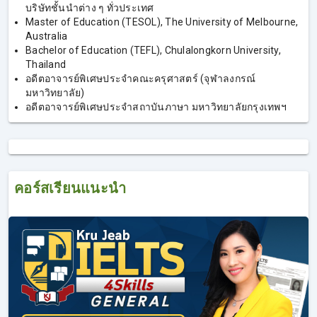
บริษัทชั้นนําต่าง ๆ ทั่วประเทศ
1. คอร์สเรียน IELTS Writing
Master of Education (TESOL), The University of Melbourne,
Australia
Bachelor of Education (TEFL), Chulalongkorn University,
เก็บครบงานเขียนทุกแบบ IELTS Writing Task 1 และ Task 2,
Thailand
อดีตอาจารย์พิเศษประจำคณะครุศาสตร์ (จุฬาลงกรณ์
Pattern อัพคะแนน, โจทย์ Writing สำหรับลองทำจริง และ
มหาวิทยาลัย)
ตรวจงานเขียนฟรี!
อดีตอาจารย์พิเศษประจำสถาบันภาษา มหาวิทยาลัยกรุงเทพฯ
การเรียน IELTS Writing เป็นอีกหนึ่งคอร์สของเรา โดยครูเจี๊ยบ
ยังคงเน้นเทคนิคการเขียน เพื่อให้ได้คะแนนที่สูง ผู้ที่ลงเรียน
IELTS Writing จะได้เพิ่มทักษะการเขียนภาษาอังกฤษ ที่ไม่ใช่
แค่เขียนเพื่อสื่อสาร แต่เป็นการเขียนเพื่อให้ได้คะแนนมากขึ้น
ผู้ที่เรียน IELTS Writing จะได้เรียนรู้คำศัพท์เพิ่มเติม จากศัพท์
คอร์สเรียนแนะนำ
เดิมๆ ที่ถูกใช้ทั่วไป ก็จะได้คำศัพท์ใหม่ที่สามารถอัพคะแนนได้
สูงขึ้น และได้รู้ Pattern การเขียนที่จะได้คะแนนมากกว่าเดิม
เน้นการเขียนเชิงวิชาการที่ตรงตามมาตรฐานการให้คะแนน
ของกรรมการตรวจข้อสอบ จากการสอบ IELTS พบว่ายังมีอีก
หลายคนที่ประสบปัญหาสอบตกทักษะ Writing เพราะขาด
ทักษะบางอย่าง แม้ในกลุ่มคนที่มีพื้นฐานภาษาอังกฤษที่ดีอยู่
แล้ว ก็ยังสอบตกทักษะนี้ แต่ถ้าหากเรียน IELTS Writing จะได้รู้
เทคนิคที่มากขึ้น และสามารถเขียนเพิ่มคะแนนได้ หลายคนที่