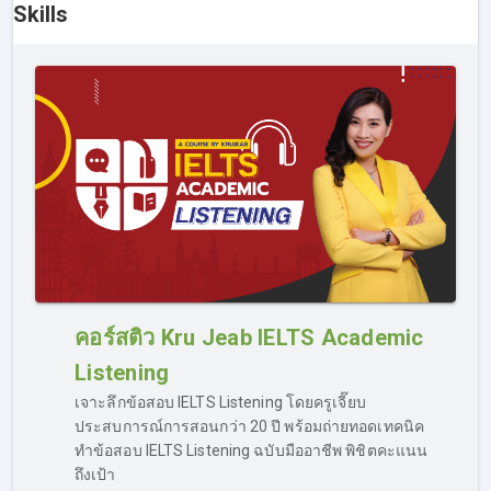
Skills
เรียนกันได้ในแต่ละหน้าของ skills นั้นๆ เลย
คอร์สติว Kru Jeab IELTS Academic
Listening
หากเรียน IELTS ออนไลน์ไม่เข้าใจ ทำอย่างไร?
เจาะลึกข้อสอบ IELTS Listening โดยครูเจี๊ยบ
คอร์สเรียน IELTS ของเรา รองรับเรื่องการ “ตอบคำถาม” กรณี
ประสบการณ์การสอนกว่า 20 ปี พร้อมถ่ายทอดเทคนิค
ที่ผู้เรียนเรียนไม่เข้าใจ มีข้อสงสัยที่ต้องการถามเพิ่มเติมจาก
ทำข้อสอบ IELTS Listening ฉบับมืออาชีพ พิชิตคะแนน
เนื้อหาในคลิปสอน สามารถส่งคำถามเข้าไปถามได้ทาง Inbox
ถึงเป้า