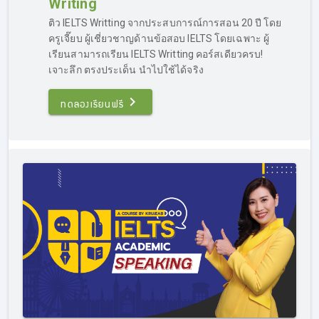
Writing
โดยเฉพาะ เน้นการอัพ Band เป็นหลัก โดยคอร์สติว IELTS
เร่งรัด จะค่อนข้างเหมาะกับคนที่มีพื้นฐานอยู่แล้ว เพราะ
ติว IELTS Writting จากประสบการณ์การสอน 20 ปี โดย
เทคนิคหลายอย่าง ผู้เรียนต้องเข้าใจในหลักการภาษาอังกฤษ
ครูเจี๊ยบ ผู้เชี่ยวชาญด้านข้อสอบ IELTS โดยเฉพาะ ผู้
พอสมควร
เรียนสามารถเรียน IELTS Writting คอร์สเดียวครบ!
เจาะลึก ตรงประเด็น นำไปใช้ได้จริง
ที่ผ่านมาเคยมีผู้ที่เรียน IELTS ลงคอร์สติว IELTS เร่งรัด ก่อน
สอบเพียง 2 สัปดาห์ ก็สามารถพิชิต Band 7.0 ได้ แต่โดยเฉลี่ย
ทดลองเรียนฟรี
แล้วผู้ที่เรียน IELTS ในคอร์สติว IELTS เร่งรัดมักจะเรียนก่อน
สอบประมาณ 1 เดือนครึ่งถึง 2 เดือน ก็สามารถลงสนามสอบ
จริงและพิชิต Band ได้ตามเป้า
ติว IELTS เร่งรัด ถือเป็นอีกหนึ่งคอร์สยอดนิยมของเรา มีผู้ที่
ต้องการติวสอบ IELTS จำนวนไม่น้อย ที่ต้องการติวภายใน
ระยะเวลาสั้นๆ เพราะรีบใช้คะแนนสอบ โดยคอร์สของเราก็
ตอบโจทย์ส่วนนี้เป็นอย่างดี เพราะผู้เรียนจำนวนมาก ที่ลง
คอร์สติว IELTS เร่งรัดก็สามารถทำคะแนนสอบได้ตามที่ตั้งเป้า
ไว้
สำหรับใครที่สนใจ
ติว IELTS เร่งรัด และต้องการประเมินพื้น
ฐานภาษาอังกฤษของตนเองเบื้องต้นว่าสามารถเรียนได้หรือไม่
แนะนำให้สอบถามข้อมูลได้ทาง Inbox บน Facebook :
Kru