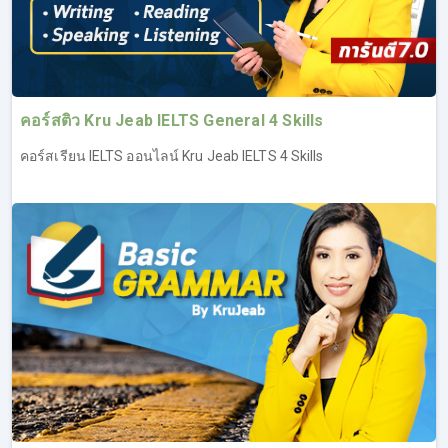
เรียน IELTS Writing ประสบความสำเร็จในการทำข้อสอบ
สามารถพิชิต Band ได้ตามเป้า (ทดลองเรียน IELTS ฟรี เรียน
IELTS Writing ที่ลิงค์นี้
https://opendurian.com/ielts_writing#productContent
)
คอร์สติว Kru Jeab IELTS General 4 Skills
ภาพรวม และวิเคราะห์ข้อสอบ IELTS Writing รู้แนว
คอร์สเรียน IELTS ออนไลน์ Kru Jeab IELTS 4 Skills
ข้อสอบว่าประกอบด้วยอะไรบ้าง
พื้นฐานการเขียน เริ่มตั้งแต่โครงสร้างประโยค ไปจนถึง
การเขียนระดับ Advanced
ไวยากรณ์ และศัพท์ที่จำเป็นในการเขียนเพื่ออัพคะแนนให้
สูงขึ้น
เทคนิคการเขียน สิ่งที่ควร และไม่ควรทำ
ตัวอย่างงานเขียนแต่ละแบบ พร้อมอธิบายให้เข้าใจ นำไป
ใช้ได้จริง
แบบแผนการเขียน และไอเดียในการเขียนงานให้ได้
คะแนนสูง