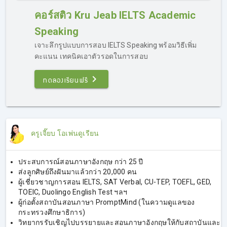
Jeab IELTS คอร์สติวไอเอลออนไลน์ การันตี 7.0
คอร์สติว Kru Jeab IELTS Academic
Speaking
เจาะลึกรูปแบบการสอบ IELTS Speaking พร้อมวิธีเพิ่ม
คะแนน เทคนิคเอาตัวรอดในการสอบ
ทดลองเรียนฟรี
คอร์สเรียน IELTS ออนไลน์ Kru Jeab
ครูเจี๊ยบ โอเพ่นดูเรียน
IELTS 4 Skills
เรียน IELTS ออนไลน์กับครูเจี๊ยบ ติว IELTS มีให้เลือกทั้ง
ประสบการณ์สอนภาษาอังกฤษ กว่า 25 ปี
Academic & General Training
ครบทุกเนื้อหาที่ต้องรู้ใน
ส่งลูกศิษย์ถึงฝันมาแล้วกว่า 20,000 คน
แต่ละทักษะ รูปแบบข้อสอบ เทคนิคการทำโจทย์แต่ละแบบ ทุก
ผู้เชี่ยวชาญการสอน IELTS, SAT Verbal, CU-TEP, TOEFL, GED,
เคล็ดลับจากประสบการณ์กว่า 20 ปี ครูเจี๊ยบได้รวบรวมไว้ให้ผู้
TOEIC, Duolingo English Test ฯลฯ
เรียนทุกคนในคอร์สนี้แล้วค่ะ
ผู้ก่อตั้งสถาบันสอนภาษา PromptMind (ในความดูแลของ
กระทรวงศึกษาธิการ)
วิทยากรรับเชิญไปบรรยายและสอนภาษาอังกฤษให้กับสถาบันและ