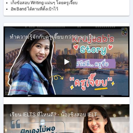
เก็งข้อสอบ Writing แม่นๆ โดยครูเจี๊ยบ
อัพ Band ได้ตามที่ตั้งเป้าไว้
ทำความรู้จักกับครูเจี๊ยบ กว่าจะมาเป็น KruJeab InterHub ในทุกวันนี้ ต้องผ่านอะไรบ้าง #ครูเจี๊ยบIELTS
เรียน IELTS ที่ไหนดี? - น้องชิงสอบ IELTSได้ Band 7!! - รีวิวเรียนภาษาอังกฤษติวสอบ IELTS กับครูเจี๊ยบ