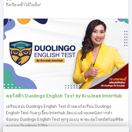
เทคนิค Reading ของครูเจี๊ยบกันมาก (ทดลองเรียน IELTS ฟรี
ถึงเรียนซ้ำได้ไม่อั้น!
คอร์ส Reading ที่ลิงค์นี้
https://opendurian.com/ielts_reading#productContent
)
Overview ข้อสอบ IELTS Reading
เทคนิคการทำข้อสอบ IELTS Reading
คำถามประเภท Questions & Answers
คำถามประเภท Fill in the blanks (Diagram, Table,
Information, Process)
คำถามประเภท True/False/Not Given และ Yes/No/Not
Given
คำถามประเภท Multiple Choices (1 answer, multiple
answers)
คำภามประเภท Matching (Headings/Titles, Information-
คอร์สติว Duolingo English Test by KruJeab InterHub
Paragraph, Names-Descriptions)
เตรียมสอบ Duolingo English Test ด้วยคอร์สเรียน Duolingo
คำถามประเภท Summary Completion (มี choices, ไม่มี
English Test กับครูเจี๊ยบ Interhub อัดแน่นด้วยเทคนิคการทำ
choices)
ข้อสอบ Duolingo English Test ทุกรูปแบบ พาตะลุยโจทย์พร้อมพิชิต
IELTS Reading Passage 1
คะแนน Duolingo 120+
IELTS Reading Passage 2